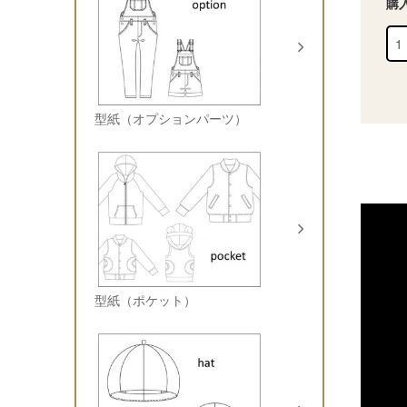
購
型紙（オプションパーツ）
型紙（ポケット）