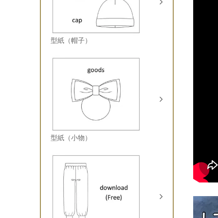
型紙（帽子）
型紙（小物）