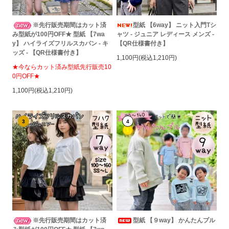
※先行販売期間はカット済
型紙 【6way】 ニット入門Tシ
み型紙が100円OFF★ 型紙 【7wa
ャツ - ジュニア レディース メンズ -
y】 ハイライズフリルスカパン - キ
【QR仕様書付き】
ッズ - 【QR仕様書付き】
1,100円(税込1,210円)
★今ならカット済み型紙先行販売10
0円OFF★
1,100円(税込1,210円)
3
4
※先行販売期間はカット済
型紙 【９way】 かんたんプル