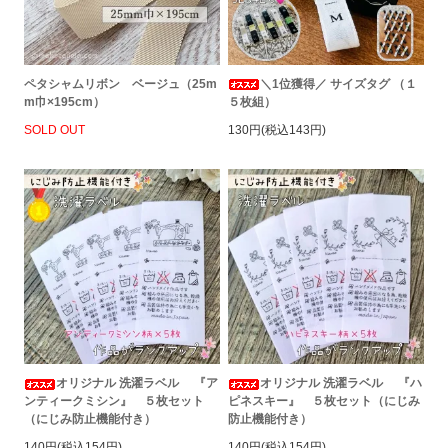
ペタシャムリボン ベージュ（25m
＼1位獲得／ サイズタグ （１
m巾×195cm）
５枚組）
SOLD OUT
130円(税込143円)
オリジナル 洗濯ラベル 『ア
オリジナル 洗濯ラベル 『ハ
ンティークミシン』 ５枚セット
ピネスキー』 ５枚セット（にじみ
（にじみ防止機能付き）
防止機能付き）
140円(税込154円)
140円(税込154円)