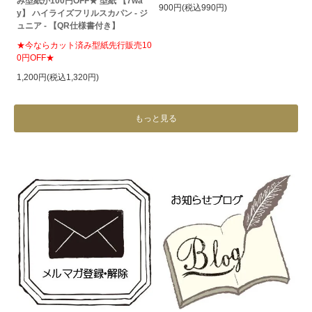
み型紙が100円OFF★ 型紙 【7wa
900円(税込990円)
y】 ハイライズフリルスカパン - ジ
ュニア - 【QR仕様書付き】
★今ならカット済み型紙先行販売10
0円OFF★
1,200円(税込1,320円)
もっと見る