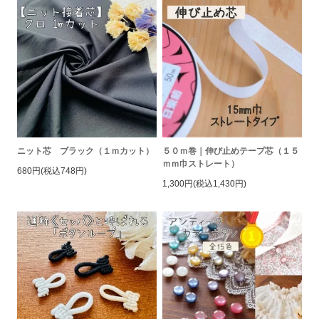
ニット芯 ブラック（１ｍカット）
５０ｍ巻｜伸び止めテープ芯（１５
ｍｍ巾ストレート）
680円(税込748円)
1,300円(税込1,430円)