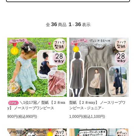
36
1
36
全
商品
-
表示
＼1位17冠／ 型紙 【２８wa
型紙 【２８way】 ノースリーブワ
y】 ノースリーブワンピース
ンピース - ジュニア -
900円(税込990円)
1,000円(税込1,100円)