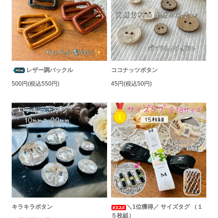
レザー調バックル
ココナッツボタン
500円(税込550円)
45円(税込50円)
キラキラボタン
＼1位獲得／ サイズタグ （１
５枚組）