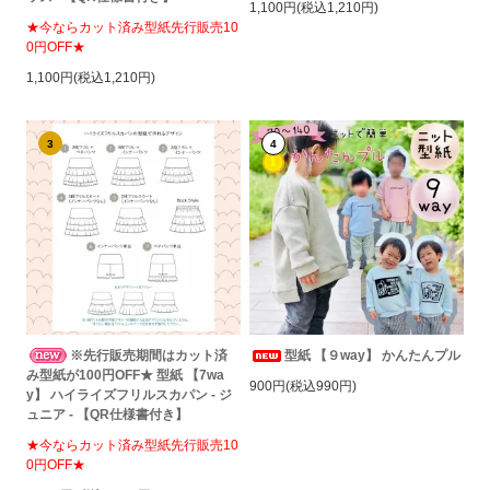
1,100円(税込1,210円)
★今ならカット済み型紙先行販売10
0円OFF★
1,100円(税込1,210円)
3
4
※先行販売期間はカット済
型紙 【９way】 かんたんプル
み型紙が100円OFF★ 型紙 【7wa
900円(税込990円)
y】 ハイライズフリルスカパン - ジ
ュニア - 【QR仕様書付き】
★今ならカット済み型紙先行販売10
0円OFF★