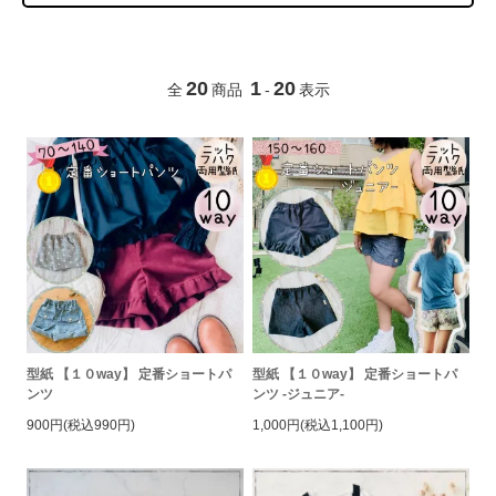
20
1
20
全
商品
-
表示
型紙 【１０way】 定番ショートパ
型紙 【１０way】 定番ショートパ
ンツ
ンツ -ジュニア-
900円(税込990円)
1,000円(税込1,100円)