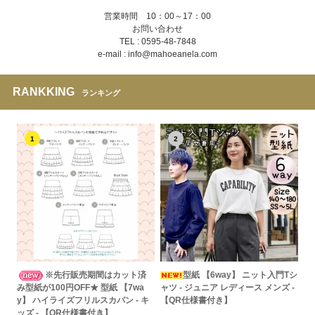
営業時間 10：00～17：00
お問い合わせ
TEL : 0595-48-7848
e-mail : info@mahoeanela.com
RANKKING
ランキング
1
2
※先行販売期間はカット済
型紙 【6way】 ニット入門Tシ
み型紙が100円OFF★ 型紙 【7wa
ャツ - ジュニア レディース メンズ -
y】 ハイライズフリルスカパン - キ
【QR仕様書付き】
ッズ - 【QR仕様書付き】