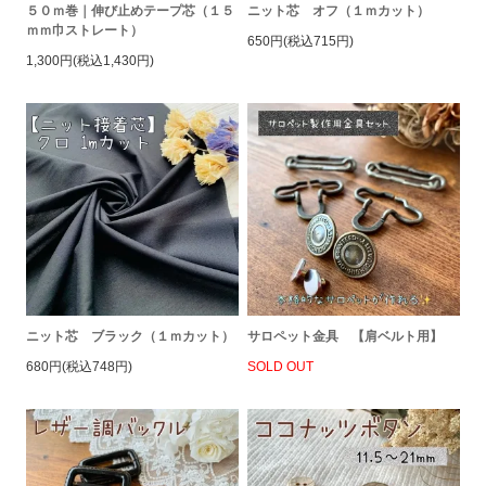
５０ｍ巻｜伸び止めテープ芯（１５
ニット芯 オフ（１ｍカット）
ｍｍ巾ストレート）
650円(税込715円)
1,300円(税込1,430円)
ニット芯 ブラック（１ｍカット）
サロペット金具 【肩ベルト用】
680円(税込748円)
SOLD OUT