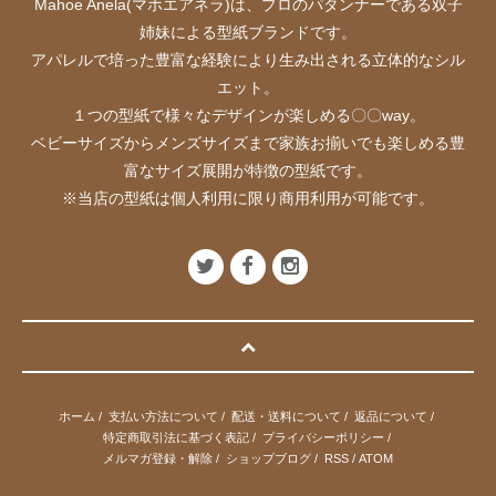
Mahoe Anela(マホエアネラ)は、プロのパタンナーである双子
姉妹による型紙ブランドです。
アパレルで培った豊富な経験により生み出される立体的なシル
エット。
１つの型紙で様々なデザインが楽しめる〇〇way。
ベビーサイズからメンズサイズまで家族お揃いでも楽しめる豊
富なサイズ展開が特徴の型紙です。
※当店の型紙は個人利用に限り商用利用が可能です。
ホーム
/
支払い方法について
/
配送・送料について
/
返品について
/
特定商取引法に基づく表記
/
プライバシーポリシー
/
メルマガ登録・解除
/
ショップブログ
/
RSS
/
ATOM