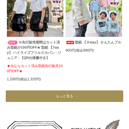
※先行販売期間はカット済
型紙 【９way】 かんたんプル
み型紙が100円OFF★ 型紙 【7wa
900円(税込990円)
y】 ハイライズフリルスカパン - ジ
ュニア - 【QR仕様書付き】
★今ならカット済み型紙先行販売10
0円OFF★
1,200円(税込1,320円)
もっと見る