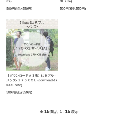
ize)
XL size)
500円(税込550円)
500円(税込550円)
【ダウンロードＡ３版】ゆるプル -
メンズ- １７０ＸＸＬ (download-17
0XXL size)
500円(税込550円)
15
1
15
全
商品
-
表示