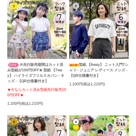
1
2
※先行販売期間はカット済
型紙 【6way】 ニット入門Tシ
み型紙が100円OFF★ 型紙 【7wa
ャツ - ジュニア レディース メンズ -
y】 ハイライズフリルスカパン - キ
【QR仕様書付き】
ッズ - 【QR仕様書付き】
1,100円(税込1,210円)
★今ならカット済み型紙先行販売10
0円OFF★
1,100円(税込1,210円)
3
4