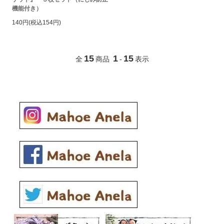
機能付き）
140円(税込154円)
15
1
15
全
商品
-
表示