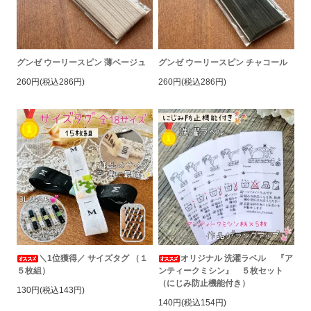
グンゼ ウーリースピン 薄ベージュ
グンゼ ウーリースピン チャコール
260円(税込286円)
260円(税込286円)
＼1位獲得／ サイズタグ （１
オリジナル 洗濯ラベル 『ア
５枚組）
ンティークミシン』 ５枚セット
（にじみ防止機能付き）
130円(税込143円)
140円(税込154円)