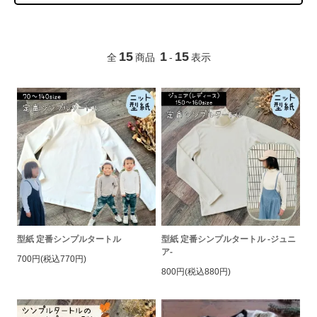
15
1
15
全
商品
-
表示
型紙 定番シンプルタートル
型紙 定番シンプルタートル -ジュニ
ア-
700円(税込770円)
800円(税込880円)