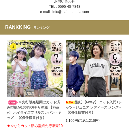
お問い合わせ
TEL : 0595-48-7848
e-mail : info@mahoeanela.com
RANKKING
ランキング
1
2
※先行販売期間はカット済
型紙 【6way】 ニット入門Tシ
み型紙が100円OFF★ 型紙 【7wa
ャツ - ジュニア レディース メンズ -
y】 ハイライズフリルスカパン - キ
【QR仕様書付き】
ッズ - 【QR仕様書付き】
1,100円(税込1,210円)
★今ならカット済み型紙先行販売10