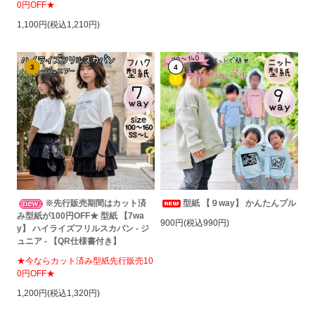
0円OFF★
1,100円(税込1,210円)
3
4
※先行販売期間はカット済
型紙 【９way】 かんたんプル
み型紙が100円OFF★ 型紙 【7wa
900円(税込990円)
y】 ハイライズフリルスカパン - ジ
ュニア - 【QR仕様書付き】
★今ならカット済み型紙先行販売10
0円OFF★
1,200円(税込1,320円)