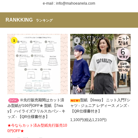
e-mail : info@mahoeanela.com
RANKKING
ランキング
1
2
※先行販売期間はカット済
型紙 【6way】 ニット入門Tシ
み型紙が100円OFF★ 型紙 【7wa
ャツ - ジュニア レディース メンズ -
y】 ハイライズフリルスカパン - キ
【QR仕様書付き】
ッズ - 【QR仕様書付き】
1,100円(税込1,210円)
★今ならカット済み型紙先行販売10
0円OFF★