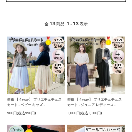
13
1
13
全
商品
-
表示
型紙 【４way】 ブリエチュチュス
型紙 【４way】 ブリエチュチュス
カート - ベビー キッズ -
カート - ジュニア レディース -
900円(税込990円)
1,000円(税込1,100円)