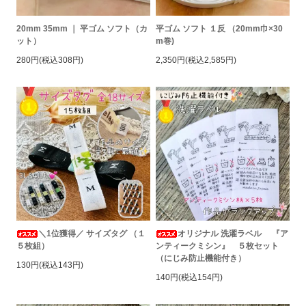
20mm 35mm ｜ 平ゴム ソフト（カ
平ゴム ソフト １反 （20mm巾×30
ット）
m巻)
280円(税込308円)
2,350円(税込2,585円)
＼1位獲得／ サイズタグ （１
オリジナル 洗濯ラベル 『ア
５枚組）
ンティークミシン』 ５枚セット
（にじみ防止機能付き）
130円(税込143円)
140円(税込154円)