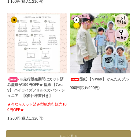
1,100円(税込1,210円)
3
4
※先行販売期間はカット済
型紙 【９way】 かんたんプル
み型紙が100円OFF★ 型紙 【7wa
900円(税込990円)
y】 ハイライズフリルスカパン - ジ
ュニア - 【QR仕様書付き】
★今ならカット済み型紙先行販売10
0円OFF★
1,200円(税込1,320円)
もっと見る