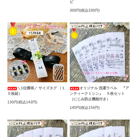
ピ
300円(税込330円)
＼1位獲得／ サイズタグ （１
オリジナル 洗濯ラベル 『ア
５枚組）
ンティークミシン』 ５枚セット
（にじみ防止機能付き）
130円(税込143円)
140円(税込154円)