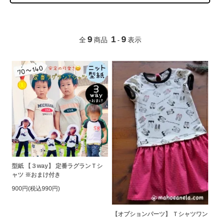
9
1
9
全
商品
-
表示
型紙 【３way】 定番ラグランＴシ
ャツ ※おまけ付き
900円(税込990円)
【オプションパーツ】 Ｔシャツワン