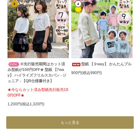
3
4
※先行販売期間はカット済
型紙 【９way】 かんたんプル
み型紙が100円OFF★ 型紙 【7wa
900円(税込990円)
y】 ハイライズフリルスカパン - ジ
ュニア - 【QR仕様書付き】
★今ならカット済み型紙先行販売10
0円OFF★
1,200円(税込1,320円)
もっと見る