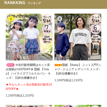
RANKKING
ランキング
1
2
※先行販売期間はカット済
型紙 【6way】 ニット入門Tシ
み型紙が100円OFF★ 型紙 【7wa
ャツ - ジュニア レディース メンズ -
y】 ハイライズフリルスカパン - キ
【QR仕様書付き】
ッズ - 【QR仕様書付き】
1,100円(税込1,210円)
★今ならカット済み型紙先行販売10
0円OFF★
1,100円(税込1,210円)