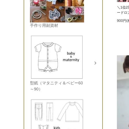
＼1位2
ードロ
900円(
手作り用副資材
型紙（マタニティ＆ベビー60
～90）