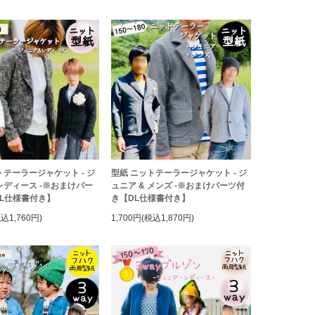
トテーラージャケット - ジ
型紙 ニットテーラージャケット - ジ
 レディース -※おまけパー
ュニア & メンズ -※おまけパーツ付
L仕様書付き】
き【DL仕様書付き】
税込1,760円)
1,700円(税込1,870円)