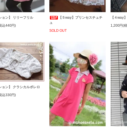
ション】 リリーフリル
【５way】プリンセスチュチ
【４way
ュ
税込440円)
1,200円(
SOLD OUT
ション】 クラシカルボレロ
税込330円)