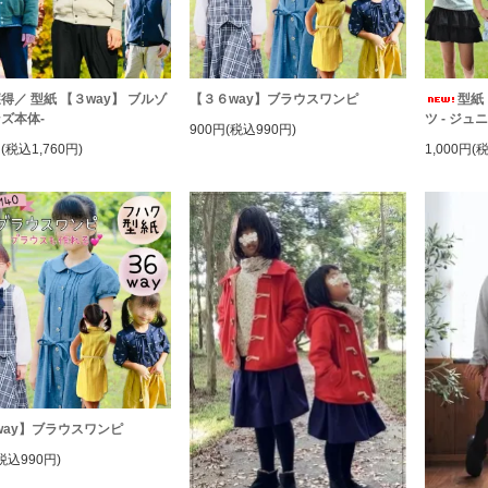
得／ 型紙 【３way】 ブルゾ
【３６way】ブラウスワンピ
型紙
ンズ本体-
ツ - ジュニ
900円(税込990円)
円(税込1,760円)
1,000円(
way】ブラウスワンピ
税込990円)