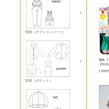
型紙（オプションパーツ）
型紙 【
【DL
1,000
型紙（ポケット）