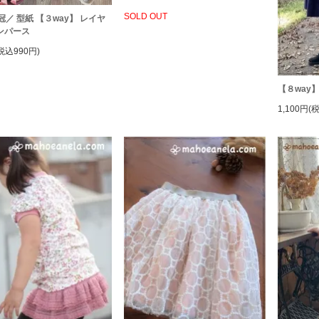
SOLD OUT
冠／ 型紙 【３way】 レイヤ
ンパース
税込990円)
【８way
1,100円(