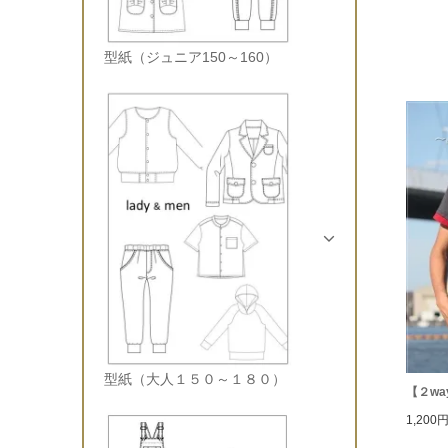
型紙（ジュニア150～160）
型紙（大人１５０～１８０）
【２way
1,200