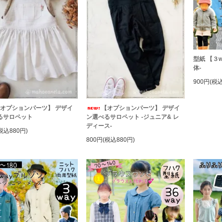
型紙 【３w
体-
900円(税込
オプションパーツ】 デザイ
【オプションパーツ】 デザイ
るサロペット
ン選べるサロペット -ジュニア& レ
ディース-
税込880円)
800円(税込880円)