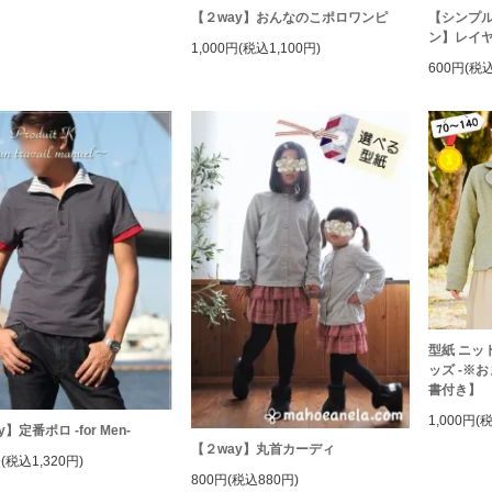
【２way】おんなのこポロワンピ
【シンプ
ン】レイ
1,000円(税込1,100円)
600円(税込
型紙 ニッ
ッズ -※
書付き】
1,000円(
】定番ポロ -for Men-
【２way】丸首カーディ
円(税込1,320円)
800円(税込880円)