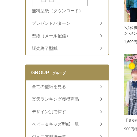
無料型紙（ダウンロード）
プレゼントパターン
＼1位獲
ン -メ
型紙（メール配信）
1,600
販売終了型紙
GROUP
グループ
全ての型紙を見る
楽天ランキング獲得商品
デザイン別で探す
【３６
ベビー＆キッズ型紙一覧
900円(
ジュニア型紙一覧