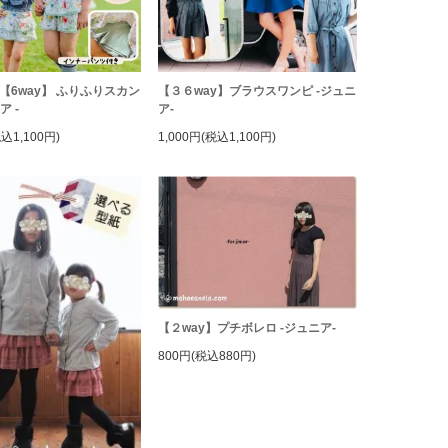
 【6way】 ふりふりスカン
【３６way】ブラウスワンピ -ジュニ
ア -
ア-
税込1,100円)
1,000円(税込1,100円)
【２way】プチボレロ -ジュニア-
800円(税込880円)