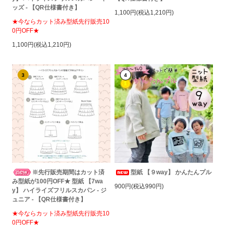
ッズ - 【QR仕様書付き】
1,100円(税込1,210円)
★今ならカット済み型紙先行販売10
0円OFF★
1,100円(税込1,210円)
3
4
※先行販売期間はカット済
型紙 【９way】 かんたんプル
み型紙が100円OFF★ 型紙 【7wa
900円(税込990円)
y】 ハイライズフリルスカパン - ジ
ュニア - 【QR仕様書付き】
★今ならカット済み型紙先行販売10
0円OFF★