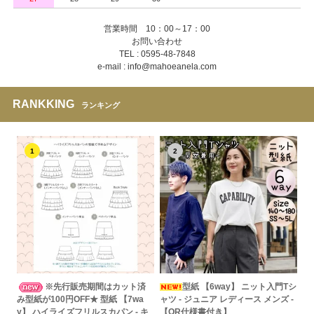
営業時間 10：00～17：00
お問い合わせ
TEL : 0595-48-7848
e-mail : info@mahoeanela.com
RANKKING
ランキング
1
2
※先行販売期間はカット済
型紙 【6way】 ニット入門Tシ
み型紙が100円OFF★ 型紙 【7wa
ャツ - ジュニア レディース メンズ -
y】 ハイライズフリルスカパン - キ
【QR仕様書付き】