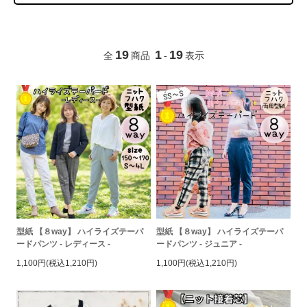
19
1
19
全
商品
-
表示
型紙 【８way】 ハイライズテーパ
型紙 【８way】 ハイライズテーパ
ードパンツ - レディース -
ードパンツ - ジュニア -
1,100円(税込1,210円)
1,100円(税込1,210円)