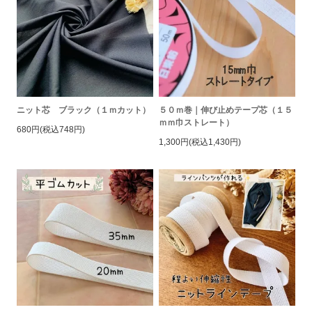
ニット芯 ブラック（１ｍカット）
５０ｍ巻｜伸び止めテープ芯（１５
ｍｍ巾ストレート）
680円(税込748円)
1,300円(税込1,430円)