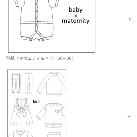
型紙（マタニティ＆ベビー60～90）