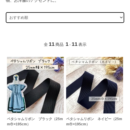
物、お洋服のアクセントに。
11
1
11
全
商品
-
表示
ペタシャムリボン ブラック（25m
ペタシャムリボン ネイビー（25m
m巾×195cm）
m巾×195cm）