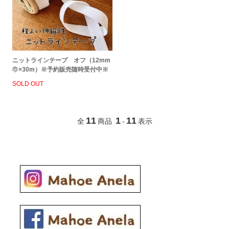
ニットラインテープ オフ（12mm
巾×30m）※予約販売随時受付中※
SOLD OUT
11
1
11
全
商品
-
表示