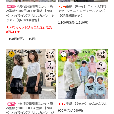
※先行販売期間はカット済
型紙 【6way】 ニット入門Tシ
み型紙が100円OFF★ 型紙 【7wa
ャツ - ジュニア レディース メンズ -
y】 ハイライズフリルスカパン - キ
【QR仕様書付き】
ッズ - 【QR仕様書付き】
1,100円(税込1,210円)
★今ならカット済み型紙先行販売10
0円OFF★
1,100円(税込1,210円)
3
4
※先行販売期間はカット済
型紙 【９way】 かんたんプル
み型紙が100円OFF★ 型紙 【7wa
900円(税込990円)
y】 ハイライズフリルスカパン - ジ