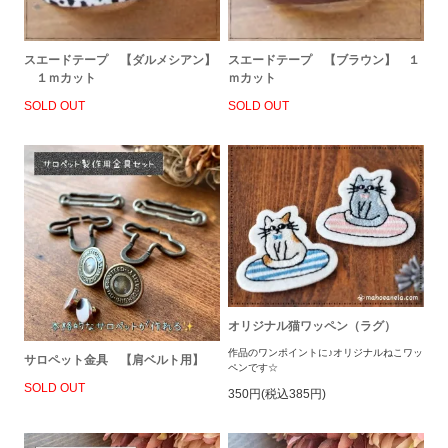
スエードテープ 【ダルメシアン】
スエードテープ 【ブラウン】 １
１ｍカット
ｍカット
SOLD OUT
SOLD OUT
オリジナル猫ワッペン（ラグ）
作品のワンポイントに♪オリジナルねこワッ
サロペット金具 【肩ベルト用】
ペンです☆
SOLD OUT
350円(税込385円)