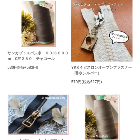
サンカブトスパン糸 ６０/３０００
ｍ C/#２３０ チャコール
YKK４ビスロンオープンファスナー
530円(税込583円)
（香水シルバー）
570円(税込627円)