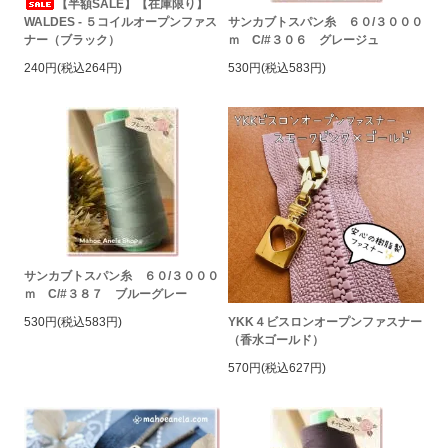
【半額SALE】【在庫限り】
WALDES - ５コイルオープンファス
サンカブトスパン糸 ６０/３０００
ナー（ブラック）
ｍ C/#３０６ グレージュ
240円(税込264円)
530円(税込583円)
サンカブトスパン糸 ６０/３０００
ｍ C/#３８７ ブルーグレー
YKK４ビスロンオープンファスナー
530円(税込583円)
（香水ゴールド）
570円(税込627円)