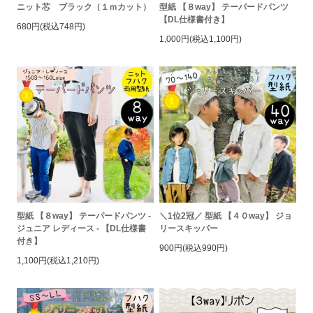
ニット芯 ブラック（１ｍカット）
型紙 【８way】 テーパードパンツ
【DL仕様書付き】
680円(税込748円)
1,000円(税込1,100円)
型紙 【８way】 テーパードパンツ -
＼1位2冠／ 型紙 【４０way】 ジョ
ジュニア レディース - 【DL仕様書
リースキッパー
付き】
900円(税込990円)
1,100円(税込1,210円)