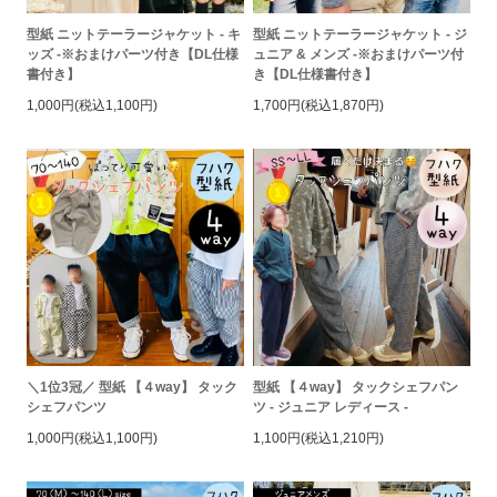
型紙 ニットテーラージャケット - キ
型紙 ニットテーラージャケット - ジ
ッズ -※おまけパーツ付き【DL仕様
ュニア & メンズ -※おまけパーツ付
書付き】
き【DL仕様書付き】
1,000円(税込1,100円)
1,700円(税込1,870円)
＼1位3冠／ 型紙 【４way】 タック
型紙 【４way】 タックシェフパン
シェフパンツ
ツ - ジュニア レディース -
1,000円(税込1,100円)
1,100円(税込1,210円)