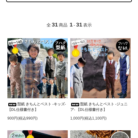
31
1
31
全
商品
-
表示
型紙 きちんとベスト -キッズ-
型紙 きちんとベスト -ジュニ
【DL仕様書付き】
ア- 【DL仕様書付き】
900円(税込990円)
1,000円(税込1,100円)