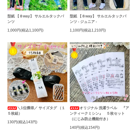
型紙 【８way】 サルエルタックパ
型紙 【８way】 サルエルタックパ
ンツ
ンツ - ジュニア -
1,000円(税込1,100円)
1,100円(税込1,210円)
＼1位獲得／ サイズタグ （１
オリジナル 洗濯ラベル 『ア
５枚組）
ンティークミシン』 ５枚セット
（にじみ防止機能付き）
130円(税込143円)
140円(税込154円)