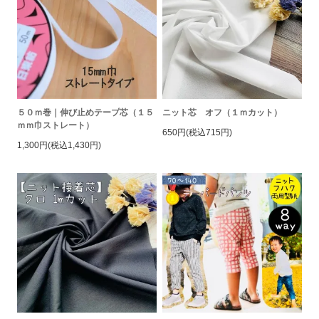
５０ｍ巻｜伸び止めテープ芯（１５
ニット芯 オフ（１ｍカット）
ｍｍ巾ストレート）
650円(税込715円)
1,300円(税込1,430円)