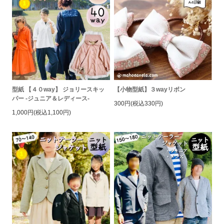
型紙 【４０way】 ジョリースキッ
【小物型紙】３wayリボン
パー -ジュニア＆レディース-
300円(税込330円)
1,000円(税込1,100円)