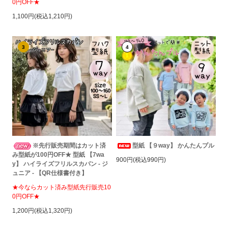
0円OFF★
1,100円(税込1,210円)
3
4
※先行販売期間はカット済
型紙 【９way】 かんたんプル
み型紙が100円OFF★ 型紙 【7wa
900円(税込990円)
y】 ハイライズフリルスカパン - ジ
ュニア - 【QR仕様書付き】
★今ならカット済み型紙先行販売10
0円OFF★
1,200円(税込1,320円)