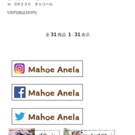
ｍ C/#２３０ チャコール
530円(税込583円)
31
1
31
全
商品
-
表示