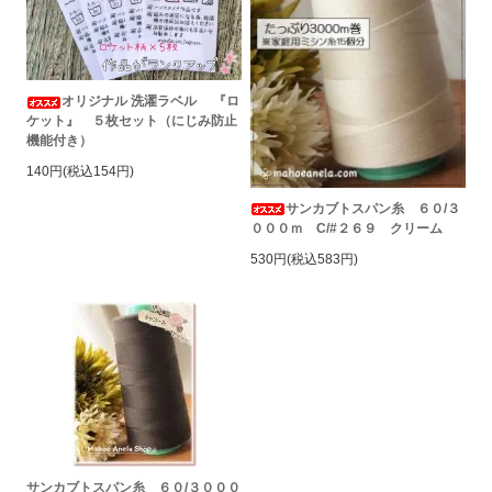
オリジナル 洗濯ラベル 『ロ
ケット』 ５枚セット（にじみ防止
機能付き）
140円(税込154円)
サンカブトスパン糸 ６０/３
０００ｍ C/#２６９ クリーム
530円(税込583円)
サンカブトスパン糸 ６０/３０００