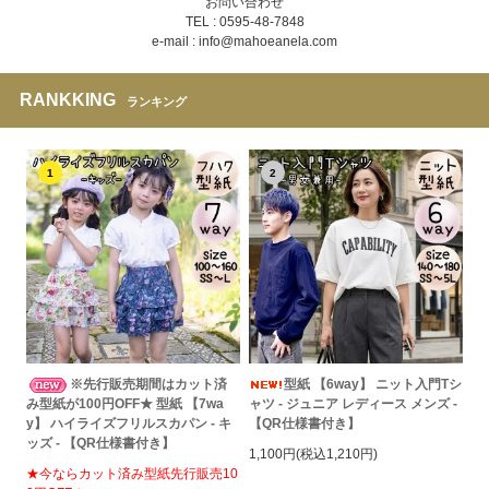
お問い合わせ
TEL : 0595-48-7848
e-mail : info@mahoeanela.com
RANKKING
ランキング
1
2
※先行販売期間はカット済
型紙 【6way】 ニット入門Tシ
み型紙が100円OFF★ 型紙 【7wa
ャツ - ジュニア レディース メンズ -
y】 ハイライズフリルスカパン - キ
【QR仕様書付き】
ッズ - 【QR仕様書付き】
1,100円(税込1,210円)
★今ならカット済み型紙先行販売10