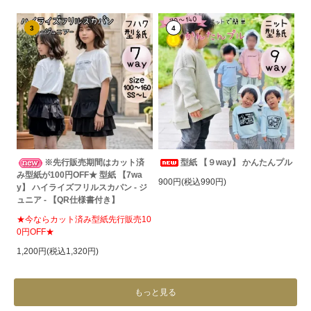
3
4
※先行販売期間はカット済
型紙 【９way】 かんたんプル
み型紙が100円OFF★ 型紙 【7wa
900円(税込990円)
y】 ハイライズフリルスカパン - ジ
ュニア - 【QR仕様書付き】
★今ならカット済み型紙先行販売10
0円OFF★
1,200円(税込1,320円)
もっと見る