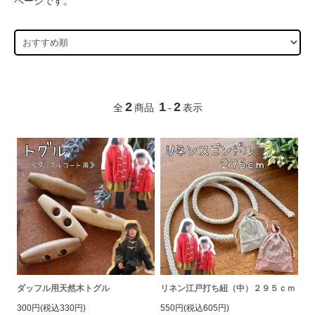
ページです。
2
1
2
全
商品
-
表示
ダッフル用天然木トグル
リネン江戸打ち紐（中）２９５ｃｍ
300円(税込330円)
550円(税込605円)