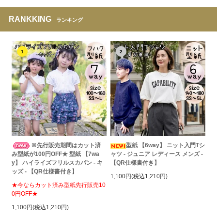
RANKKING
ランキング
1
2
※先行販売期間はカット済
型紙 【6way】 ニット入門Tシ
み型紙が100円OFF★ 型紙 【7wa
ャツ - ジュニア レディース メンズ -
y】 ハイライズフリルスカパン - キ
【QR仕様書付き】
ッズ - 【QR仕様書付き】
1,100円(税込1,210円)
★今ならカット済み型紙先行販売10
0円OFF★
1,100円(税込1,210円)