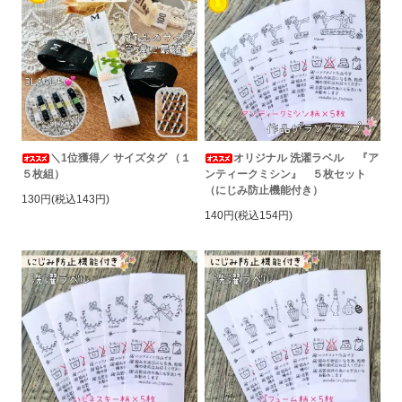
＼1位獲得／ サイズタグ （１
オリジナル 洗濯ラベル 『ア
５枚組）
ンティークミシン』 ５枚セット
（にじみ防止機能付き）
130円(税込143円)
140円(税込154円)