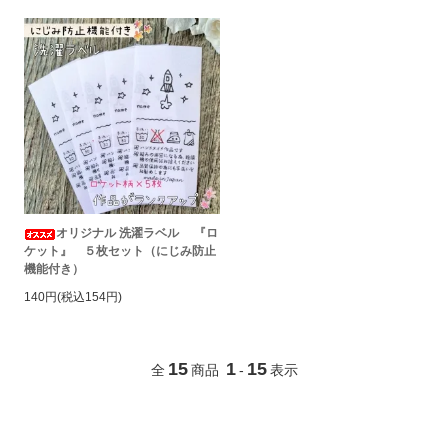
オリジナル 洗濯ラベル 『ロ
ケット』 ５枚セット（にじみ防止
機能付き）
140円(税込154円)
15
1
15
全
商品
-
表示