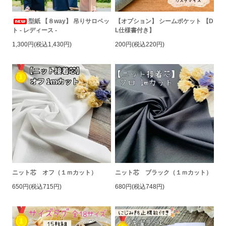
型紙 【８way】 吊りサロペッ
【オプション】 シームポケット 【D
ト - レディース -
L仕様書付き】
1,300円(税込1,430円)
200円(税込220円)
ニット芯 オフ（１ｍカット）
ニット芯 ブラック（１ｍカット）
650円(税込715円)
680円(税込748円)