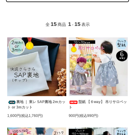
15
1
15
全
商品
-
表示
裏地 ｜ 東レ SAP裏地 2mカッ
型紙 【６way】 吊りサロペッ
ト or 3mカット
ト
1,600円(税込1,760円)
900円(税込990円)