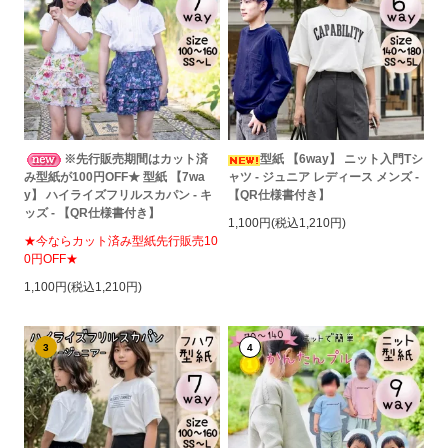
※先行販売期間はカット済
型紙 【6way】 ニット入門Tシ
み型紙が100円OFF★ 型紙 【7wa
ャツ - ジュニア レディース メンズ -
y】 ハイライズフリルスカパン - キ
【QR仕様書付き】
ッズ - 【QR仕様書付き】
1,100円(税込1,210円)
★今ならカット済み型紙先行販売10
0円OFF★
1,100円(税込1,210円)
3
4