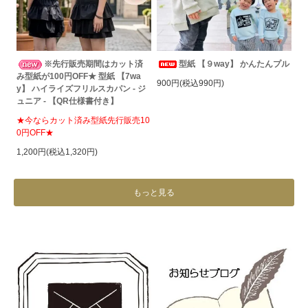
※先行販売期間はカット済
型紙 【９way】 かんたんプル
み型紙が100円OFF★ 型紙 【7wa
900円(税込990円)
y】 ハイライズフリルスカパン - ジ
ュニア - 【QR仕様書付き】
★今ならカット済み型紙先行販売10
0円OFF★
1,200円(税込1,320円)
もっと見る