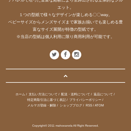
エット。
１つの型紙で様々なデザインが楽しめる〇〇way。
ベビーサイズからメンズサイズまで家族お揃いでも楽しめる豊
富なサイズ展開が特徴の型紙です。
※当店の型紙は個人利用に限り商用利用が可能です。
ホーム
/
支払い方法について
/
配送・送料について
/
返品について
/
特定商取引法に基づく表記
/
プライバシーポリシー
/
メルマガ登録・解除
/
ショップブログ
/
RSS
/
ATOM
Copyright© 2011 mahoeanela All Right Reserved.