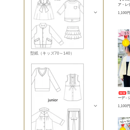
ア・レ
1,100
型紙（キッズ70～140）
型
ーデ -
1,100