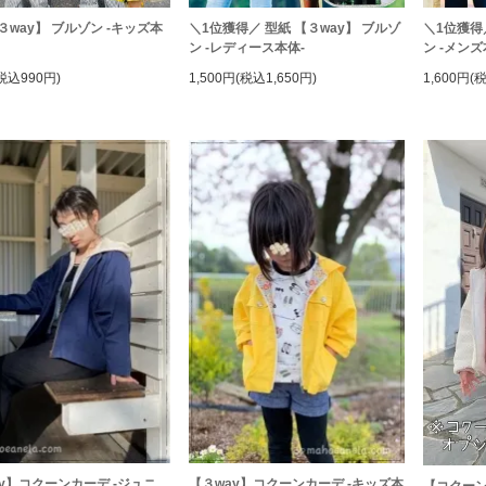
３way】 ブルゾン -キッズ本
＼1位獲得／ 型紙 【３way】 ブルゾ
＼1位獲得
ン -レディース本体-
ン -メンズ
税込990円)
1,500円(税込1,650円)
1,600円(
y】コクーンカーデ -ジュニ
【３way】コクーンカーデ -キッズ本
【コクー