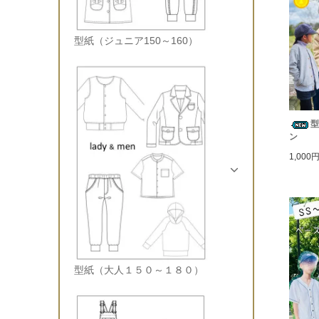
型紙（ジュニア150～160）
型
ン
1,000
型紙（大人１５０～１８０）