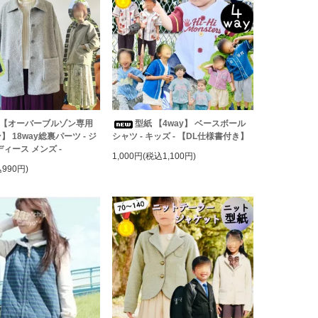
 【オーバーブルゾン専用
型紙 【4way】 ベースボール
 18way総裏パーツ - ジ
シャツ - キッズ - 【DL仕様書付き】
ディース メンズ -
1,000円(税込1,100円)
990円)