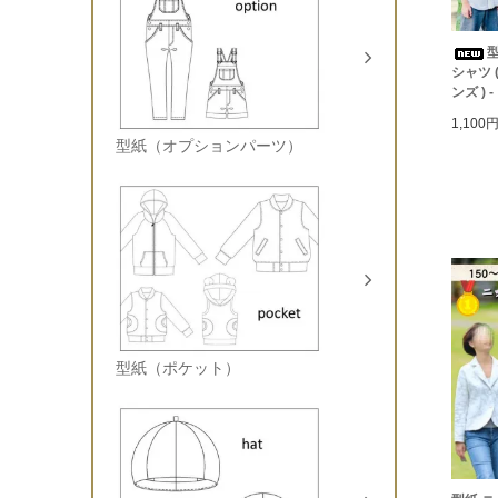
型
シャツ 
ンズ )
1,100
型紙（オプションパーツ）
型紙（ポケット）