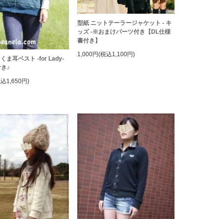
型紙 ニットテーラージャケット - キ
ッズ -※おまけパーツ付き【DL仕様
書付き】
1,000円(税込1,100円)
ま耳ベスト -for Lady-
き♪
税込1,650円)