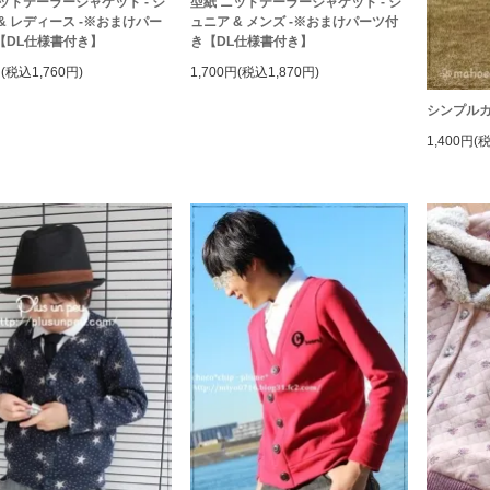
ットテーラージャケット - ジ
型紙 ニットテーラージャケット - ジ
& レディース -※おまけパー
ュニア & メンズ -※おまけパーツ付
【DL仕様書付き】
き【DL仕様書付き】
円(税込1,760円)
1,700円(税込1,870円)
シンプル
1,400円(