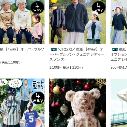
紙 【4way】 オーバーブルゾ
＼1位2冠／ 型紙 【4way】 オ
型紙
ーバーブルゾン - ジュニア レディー
オプション】
ス メンズ -
ュニア レ
円(税込1,100円)
1,100円(税込1,210円)
900円(税込