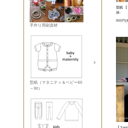
型紙 【
体-
900円(
手作り用副資材
型紙（マタニティ＆ベビー60
～90）
【３wa