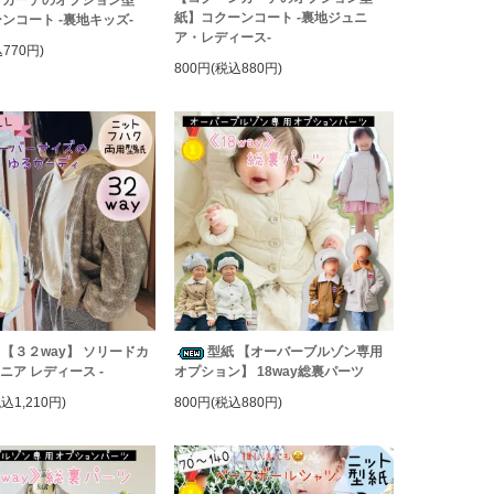
紙】コクーンコート -裏地ジュニ
ンコート -裏地キッズ-
ア・レディース-
770円)
800円(税込880円)
 【３２way】 ソリードカ
型紙 【オーバーブルゾン専用
ュニア レディース -
オプション】 18way総裏パーツ
税込1,210円)
800円(税込880円)