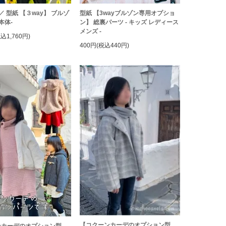
／ 型紙 【３way】 ブルゾ
型紙 【3wayブルゾン専用オプショ
本体-
ン】 総裏パーツ - キッズ レディース
メンズ -
税込1,760円)
400円(税込440円)
【コクーンカーデのオプション型
ンカーデのオプション型