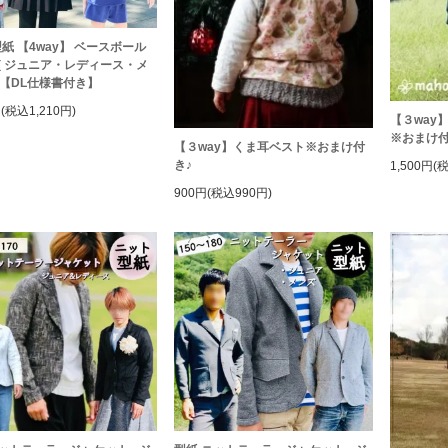
紙 【4way】 ベースボール
( ジュニア・レディース・メ
 - 【DL仕様書付き】
円(税込1,210円)
【３way】く
※おまけ付
【３way】くま耳ベスト※おまけ付
き♪
1,500円(
900円(税込990円)