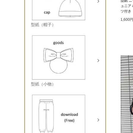
型紙 ニ
ュニア 
ツ付き
1,600
型紙（帽子）
型紙（小物）