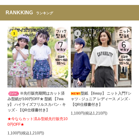
RANKKING
ランキング
1
2
※先行販売期間はカット済
型紙 【6way】 ニット入門Tシ
み型紙が100円OFF★ 型紙 【7wa
ャツ - ジュニア レディース メンズ -
y】 ハイライズフリルスカパン - キ
【QR仕様書付き】
ッズ - 【QR仕様書付き】
1,100円(税込1,210円)
★今ならカット済み型紙先行販売10
0円OFF★
1,100円(税込1,210円)