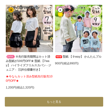
3
4
※先行販売期間はカット済
型紙 【９way】 かんたんプル
み型紙が100円OFF★ 型紙 【7wa
900円(税込990円)
y】 ハイライズフリルスカパン - ジ
ュニア - 【QR仕様書付き】
★今ならカット済み型紙先行販売10
0円OFF★
1,200円(税込1,320円)
もっと見る