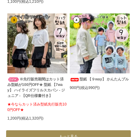
1,100円(税込1,210円)
3
4
※先行販売期間はカット済
型紙 【９way】 かんたんプル
み型紙が100円OFF★ 型紙 【7wa
900円(税込990円)
y】 ハイライズフリルスカパン - ジ
ュニア - 【QR仕様書付き】
★今ならカット済み型紙先行販売10
0円OFF★
1,200円(税込1,320円)
もっと見る