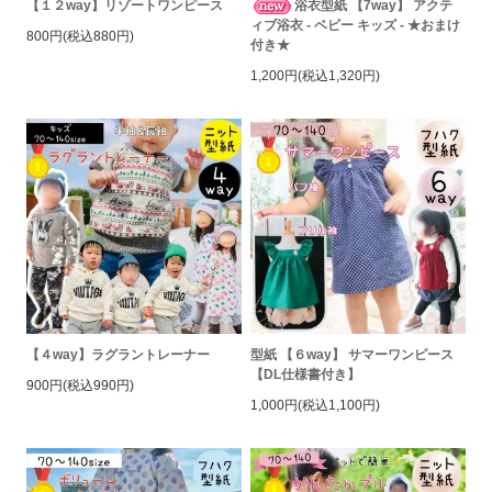
【１２way】リゾートワンピース
浴衣型紙 【7way】 アクテ
ィブ浴衣 - ベビー キッズ - ★おまけ
800円(税込880円)
付き★
1,200円(税込1,320円)
【４way】ラグラントレーナー
型紙 【６way】 サマーワンピース
【DL仕様書付き】
900円(税込990円)
1,000円(税込1,100円)