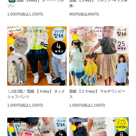
型紙 【4way】 オーバーブル
型紙 【３way】 ブルゾン -キッズ本
ゾン
体-
1,000円(税込1,100円)
900円(税込990円)
＼1位3冠／ 型紙 【４way】 タック
型紙 【２５way】 マルチワンピー
シェフパンツ
ス
1,000円(税込1,100円)
1,000円(税込1,100円)