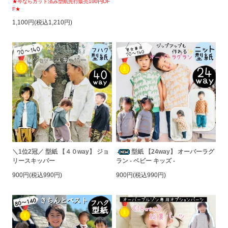
★今ならカット済み型紙先行販売100円OF
F★
1,100円(税込1,210円)
＼1位2冠／ 型紙 【４０way】 ジョ
型紙 【24way】 オーバーラグ
リースキッパー
ラン - ベビー キッズ -
900円(税込990円)
900円(税込990円)