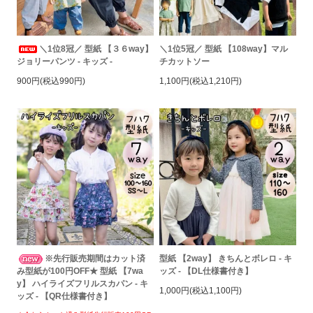
＼1位8冠／ 型紙 【３６way】
＼1位5冠／ 型紙 【108way】マル
ジョリーパンツ - キッズ -
チカットソー
900円(税込990円)
1,100円(税込1,210円)
※先行販売期間はカット済
型紙 【2way】 きちんとボレロ - キ
み型紙が100円OFF★ 型紙 【7wa
ッズ - 【DL仕様書付き】
y】 ハイライズフリルスカパン - キ
1,000円(税込1,100円)
ッズ - 【QR仕様書付き】