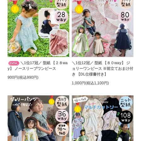
＼1位17冠／ 型紙 【２８wa
＼1位12冠／ 型紙 【８０way】 ジ
y】 ノースリーブワンピース
ョリーワンピース ※前立ておまけ付
き 【DL仕様書付き】
900円(税込990円)
1,000円(税込1,100円)