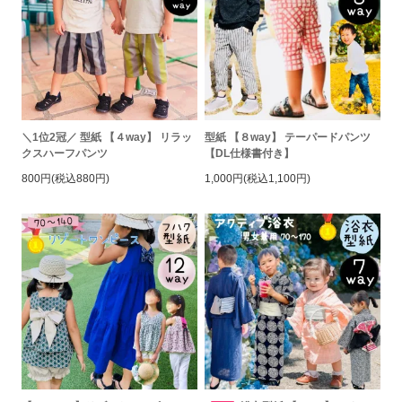
＼1位2冠／ 型紙 【４way】 リラッ
型紙 【８way】 テーパードパンツ
クスハーフパンツ
【DL仕様書付き】
800円(税込880円)
1,000円(税込1,100円)