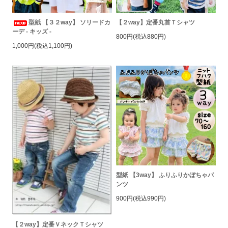
型紙 【３２way】 ソリードカ
【２way】定番丸首Ｔシャツ
ーデ - キッズ -
800円(税込880円)
1,000円(税込1,100円)
型紙 【3way】 ふりふりかぼちゃパ
ンツ
900円(税込990円)
【２way】定番ＶネックＴシャツ