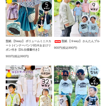
型紙 【5way】 ボリュームミニスカ
型紙 【９way】 かんたんプル
ート (インナーパンツ付)※おまけリ
900円(税込990円)
ボン付き【DL仕様書付き】
900円(税込990円)