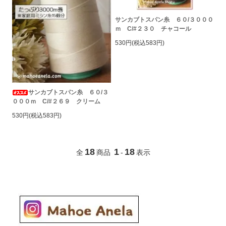
サンカブトスパン糸 ６０/３０００
ｍ C/#２３０ チャコール
530円(税込583円)
サンカブトスパン糸 ６０/３
０００ｍ C/#２６９ クリーム
530円(税込583円)
18
1
18
全
商品
-
表示