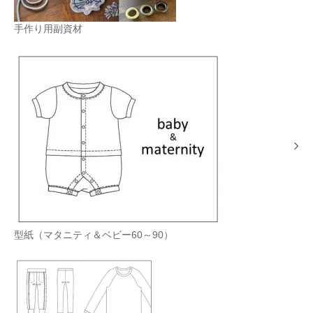
手作り用副資材
型紙（マタニティ＆ベビー60～90）