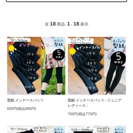
18
1
18
全
商品
-
表示
型紙 インナースパッツ
型紙 インナースパッツ - ジュニア
レディース -
600円(税込660円)
700円(税込770円)