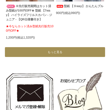
※先行販売期間はカット済
型紙 【９way】 かんたんプル
み型紙が100円OFF★ 型紙 【7wa
900円(税込990円)
y】 ハイライズフリルスカパン - ジ
ュニア - 【QR仕様書付き】
★今ならカット済み型紙先行販売10
0円OFF★
1,200円(税込1,320円)
もっと見る