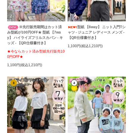
※先行販売期間はカット済
型紙 【6way】 ニット入門Tシ
み型紙が100円OFF★ 型紙 【7wa
ャツ - ジュニア レディース メンズ -
y】 ハイライズフリルスカパン - キ
【QR仕様書付き】
ッズ - 【QR仕様書付き】
1,100円(税込1,210円)
★今ならカット済み型紙先行販売10
0円OFF★
1,100円(税込1,210円)
3
4