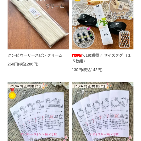
グンゼ ウーリースピン クリーム
＼1位獲得／ サイズタグ （１
５枚組）
260円(税込286円)
130円(税込143円)