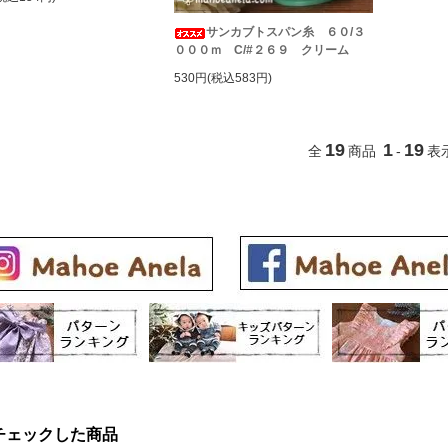
サンカブトスパン糸 ６０/３
０００ｍ C/#２６９ クリーム
530円(税込583円)
19
1
19
全
商品
-
表
チェックした商品