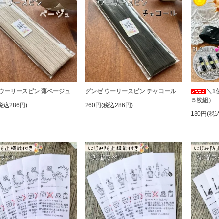
 ウーリースピン 薄ベージュ
グンゼ ウーリースピン チャコール
＼1
５枚組）
税込286円)
260円(税込286円)
130円(税込