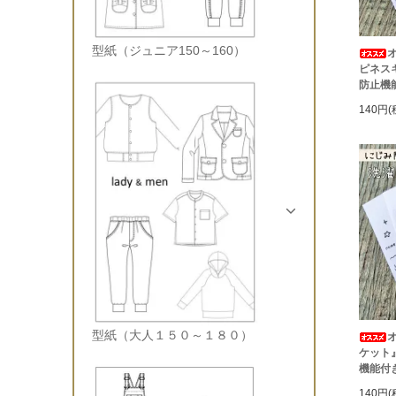
型紙（ジュニア150～160）
ピネス
防止機
140円(
型紙（大人１５０～１８０）
ケット
機能付
140円(