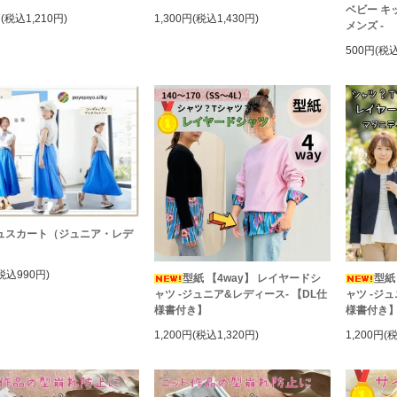
ベビー キ
円(税込1,210円)
1,300円(税込1,430円)
メンズ -
500円(税込
ュスカート（ジュニア・レデ
）
税込990円)
型紙 【4way】 レイヤードシ
型紙
ャツ -ジュニア&レディース- 【DL仕
ャツ -ジ
様書付き】
様書付き
1,200円(税込1,320円)
1,200円(