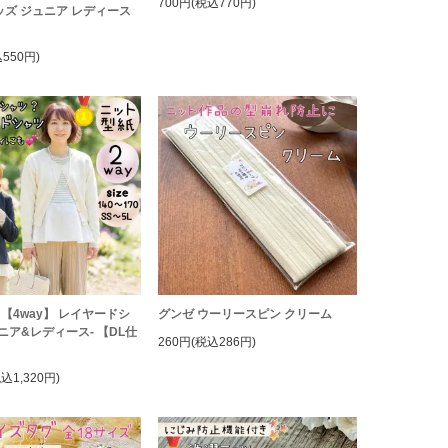
700円(税込770円)
ッズ ジュニア レディース
550円)
 【4way】 レイヤードシ
グンゼ ウーリースピン クリーム
ュニア&レディース- 【DL仕
260円(税込286円)
】
税込1,320円)