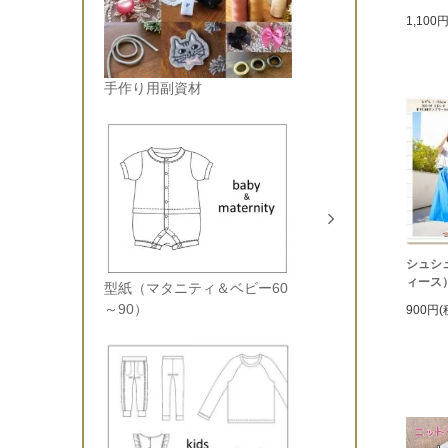
1,100
手作り用副資材
シュシ
ィース
型紙（マタニティ＆ベビー60
～90）
900円(