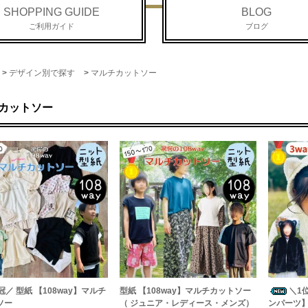
SHOPPING GUIDE
BLOG
ご利用ガイド
ブログ
>
デザイン別で探す
>
マルチカットソー
カットソー
冠／ 型紙 【108way】マルチ
型紙 【108way】マルチカットソー
＼1
ソー
（ ジュニア・レディース・メンズ）
ンパーツ】