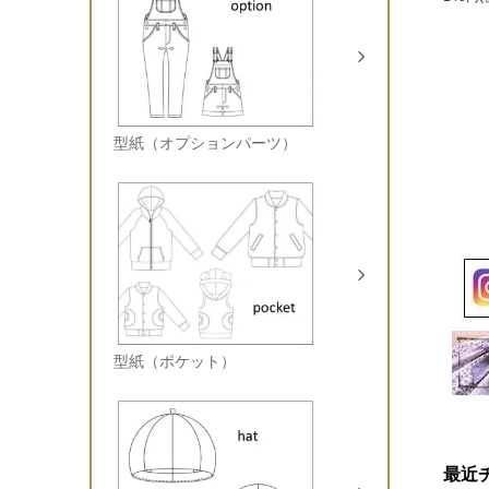
型紙（オプションパーツ）
型紙（ポケット）
最近