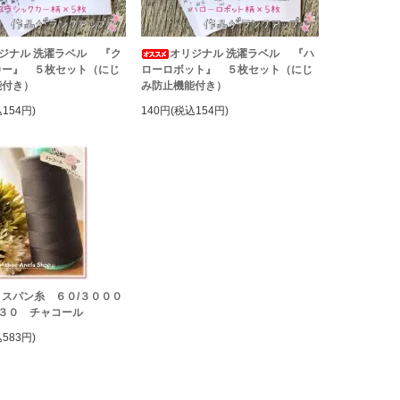
ジナル 洗濯ラベル 『ク
オリジナル 洗濯ラベル 『ハ
カー』 ５枚セット（にじ
ローロボット』 ５枚セット（にじ
能付き）
み防止機能付き）
154円)
140円(税込154円)
スパン糸 ６０/３０００
２３０ チャコール
583円)