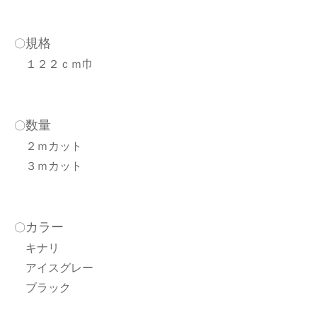
規格
〇
１２２ｃｍ巾
数量
〇
２ｍカット
３ｍカット
カラー
〇
キナリ
アイスグレー
ブラック