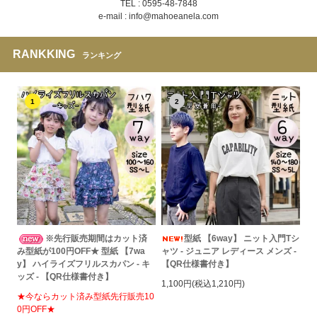
TEL : 0595-48-7848
e-mail : info@mahoeanela.com
RANKKING
ランキング
1
2
※先行販売期間はカット済
型紙 【6way】 ニット入門Tシ
み型紙が100円OFF★ 型紙 【7wa
ャツ - ジュニア レディース メンズ -
y】 ハイライズフリルスカパン - キ
【QR仕様書付き】
ッズ - 【QR仕様書付き】
1,100円(税込1,210円)
★今ならカット済み型紙先行販売10
0円OFF★