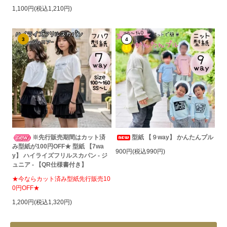
1,100円(税込1,210円)
3
4
※先行販売期間はカット済
型紙 【９way】 かんたんプル
み型紙が100円OFF★ 型紙 【7wa
900円(税込990円)
y】 ハイライズフリルスカパン - ジ
ュニア - 【QR仕様書付き】
★今ならカット済み型紙先行販売10
0円OFF★
1,200円(税込1,320円)