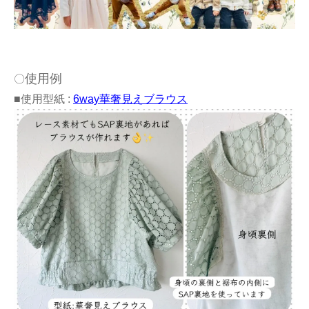
使用例
〇
■使用型紙 :
6way華奢見えブラウス