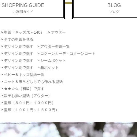
SHOPPING GUIDE
BLOG
ご利用ガイド
ブログ
>
型紙（キッズ70～140）
>
アウター
>
全ての型紙を見る
>
デザイン別で探す
>
アウター型紙一覧
>
デザイン別で探す
>
コクーンカーデ・コクーンコート
>
デザイン別で探す
>
シームポケット
>
デザイン別で探す
>
箱ポケット
>
ベビー＆キッズ型紙一覧
>
ニット＆布帛どちらでも作れる型紙
>
★★☆☆（初級）で探す
>
親子お揃い型紙（アウター）
>
型紙（５０１円～１０００円）
>
型紙（１００１円～１５００円）