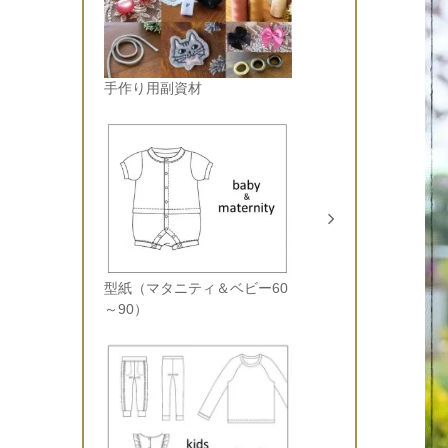
手作り用副資材
型紙（マタニティ＆ベビー60
～90）