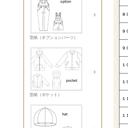
８
９
型紙（オプションパーツ）
９
１
１
型紙（ポケット）
１
１