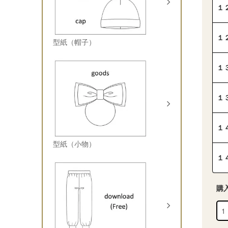
１
１
型紙（帽子）
１
１
１
型紙（小物）
１
購