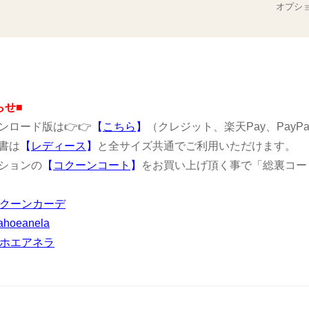
オプシ
らせ■
ンロード版は👉👉
【
こちら
】
（クレジット、楽天Pay、PayP
書は
【
レディース
】
と全サイズ共通でご利用いただけます。
ションの
【
コクーンコート
】
をお買い上げ頂く事で「総裏コー
コクーンカーデ
ahoeanela
マホエアネラ