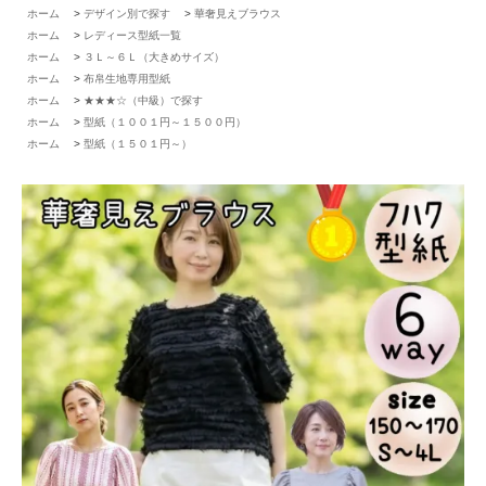
ホーム
>
デザイン別で探す
>
華奢見えブラウス
ホーム
>
レディース型紙一覧
ホーム
>
３Ｌ～６Ｌ（大きめサイズ）
ホーム
>
布帛生地専用型紙
ホーム
>
★★★☆（中級）で探す
ホーム
>
型紙（１００１円～１５００円）
ホーム
>
型紙（１５０１円～）