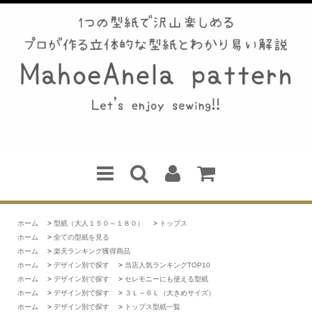
ホーム
>
型紙（大人１５０～１８０）
>
トップス
ホーム
>
全ての型紙を見る
ホーム
>
楽天ランキング獲得商品
ホーム
>
デザイン別で探す
>
当店人気ランキングTOP10
ホーム
>
デザイン別で探す
>
セレモニーにも使える型紙
ホーム
>
デザイン別で探す
>
３Ｌ～６Ｌ（大きめサイズ）
ホーム
>
デザイン別で探す
>
トップス型紙一覧