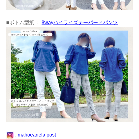
■ボトム型紙 ：
8wayハイライズテーパードパンツ
:
mahoeanela post