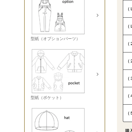
（
（
型紙（オプションパーツ）
（
（
（
（
型紙（ポケット）
（
購