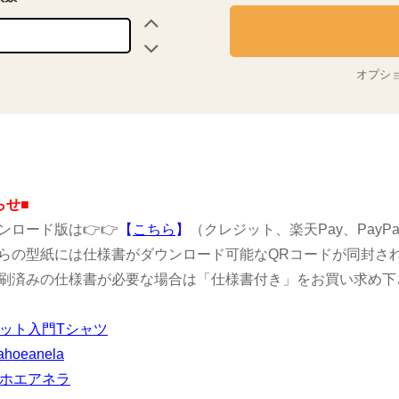
オプシ
らせ■
ンロード版は👉👉
【
こちら
】
（クレジット、楽天Pay、PayP
らの型紙には仕様書がダウンロード可能なQRコードが同封さ
刷済みの仕様書が必要な場合は「仕様書付き」をお買い求め下
ニット入門Tシャツ
ahoeanela
マホエアネラ