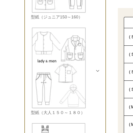
型紙（ジュニア150～160）
（
（
（
（
（
型紙（大人１５０～１８０）
（