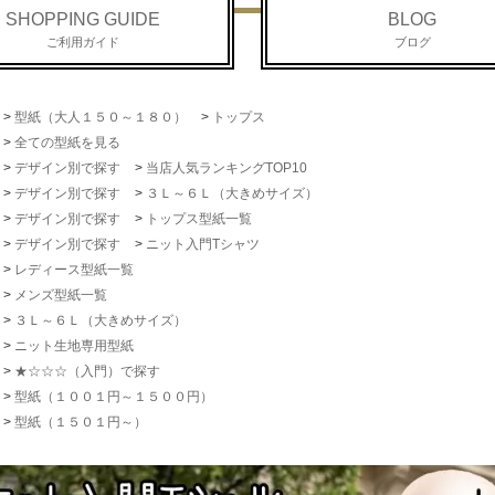
SHOPPING GUIDE
BLOG
ご利用ガイド
ブログ
>
型紙（大人１５０～１８０）
>
トップス
>
全ての型紙を見る
>
デザイン別で探す
>
当店人気ランキングTOP10
>
デザイン別で探す
>
３Ｌ～６Ｌ（大きめサイズ）
>
デザイン別で探す
>
トップス型紙一覧
>
デザイン別で探す
>
ニット入門Tシャツ
>
レディース型紙一覧
>
メンズ型紙一覧
>
３Ｌ～６Ｌ（大きめサイズ）
>
ニット生地専用型紙
>
★☆☆☆（入門）で探す
>
型紙（１００１円～１５００円）
>
型紙（１５０１円～）