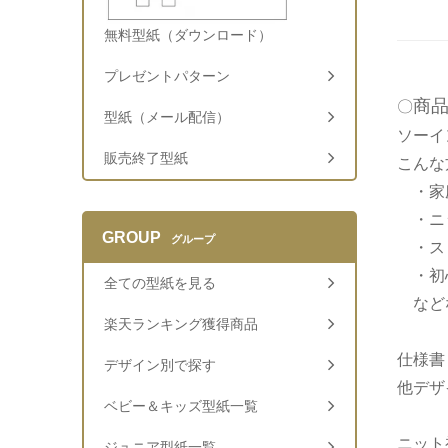
無料型紙（ダウンロード）
プレゼントパターン
商
〇
型紙（メール配信）
ソーイ
販売終了型紙
こんな
・家庭
・ニッ
GROUP
グループ
・スリ
・初心
全ての型紙を見る
など
楽天ランキング獲得商品
仕様書
デザイン別で探す
他デザ
ベビー＆キッズ型紙一覧
ニット
ジュニア型紙一覧