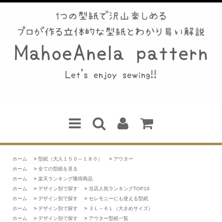
ホーム
>
型紙（大人１５０～１８０）
>
アウター
ホーム
>
全ての型紙を見る
ホーム
>
楽天ランキング獲得商品
ホーム
>
デザイン別で探す
>
当店人気ランキングTOP10
ホーム
>
デザイン別で探す
>
セレモニーにも使える型紙
ホーム
>
デザイン別で探す
>
３Ｌ～６Ｌ（大きめサイズ）
ホーム
>
デザイン別で探す
>
アウター型紙一覧