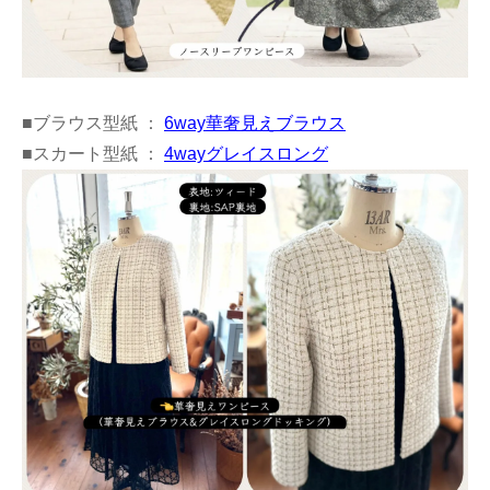
■ブラウス型紙 ：
6way華奢見えブラウス
■スカート型紙 ：
4wayグレイスロング