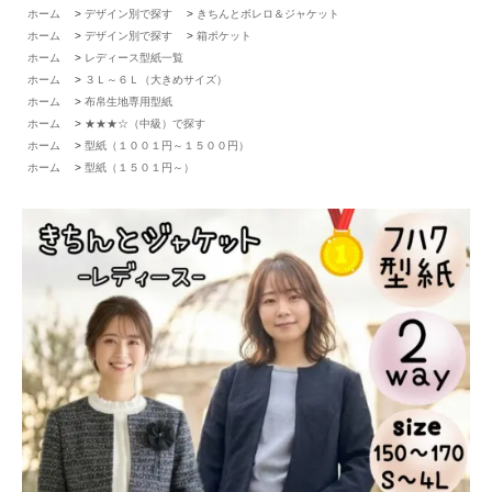
ホーム
>
デザイン別で探す
>
きちんとボレロ＆ジャケット
ホーム
>
デザイン別で探す
>
箱ポケット
ホーム
>
レディース型紙一覧
ホーム
>
３Ｌ～６Ｌ（大きめサイズ）
ホーム
>
布帛生地専用型紙
ホーム
>
★★★☆（中級）で探す
ホーム
>
型紙（１００１円～１５００円）
ホーム
>
型紙（１５０１円～）