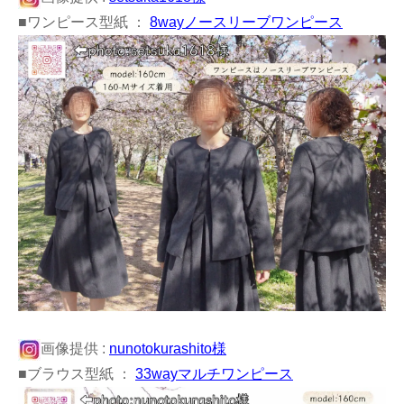
■ワンピース型紙 ：
8wayノースリーブワンピース
画像提供 :
nunotokurashito様
■ブラウス型紙 ：
33wayマルチワンピース