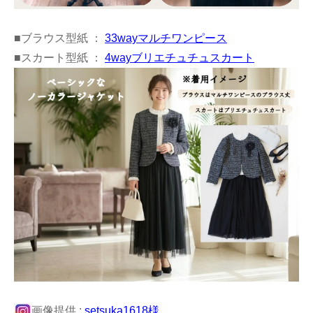
■ブラウス型紙 ：
33wayマルチワンピース
■スカート型紙 ：
4wayブリエチュチュスカート
画像提供 :
setsuka1618様