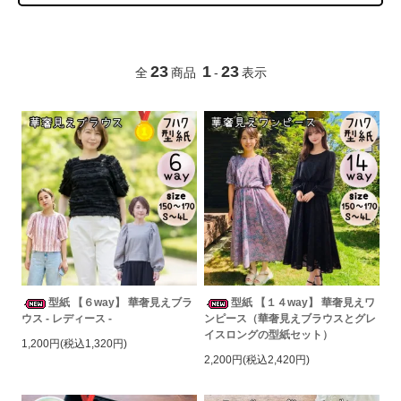
23
1
23
全
商品
-
表示
型紙 【６way】 華奢見えブラ
型紙 【１４way】 華奢見えワ
ウス - レディース -
ンピース（華奢見えブラウスとグレ
イスロングの型紙セット）
1,200円(税込1,320円)
2,200円(税込2,420円)