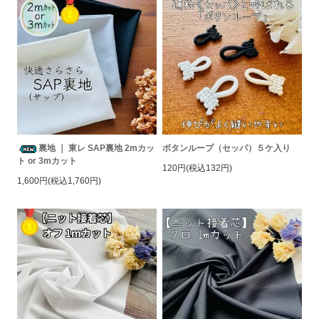
裏地 ｜ 東レ SAP裏地 2mカッ
ボタンループ（セッパ）５ケ入り
ト or 3mカット
120円(税込132円)
1,600円(税込1,760円)