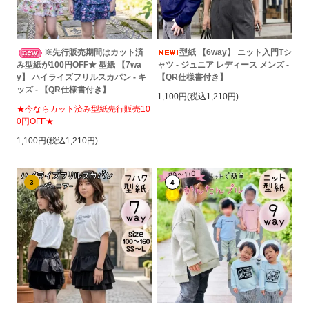
※先行販売期間はカット済
型紙 【6way】 ニット入門Tシ
み型紙が100円OFF★ 型紙 【7wa
ャツ - ジュニア レディース メンズ -
y】 ハイライズフリルスカパン - キ
【QR仕様書付き】
ッズ - 【QR仕様書付き】
1,100円(税込1,210円)
★今ならカット済み型紙先行販売10
0円OFF★
1,100円(税込1,210円)
3
4