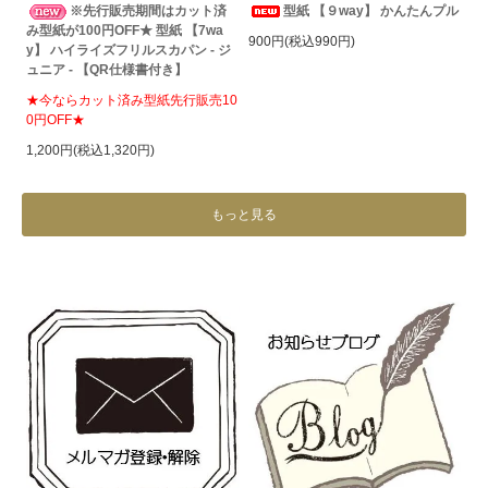
※先行販売期間はカット済
型紙 【９way】 かんたんプル
み型紙が100円OFF★ 型紙 【7wa
900円(税込990円)
y】 ハイライズフリルスカパン - ジ
ュニア - 【QR仕様書付き】
★今ならカット済み型紙先行販売10
0円OFF★
1,200円(税込1,320円)
もっと見る