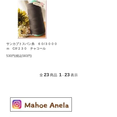
サンカブトスパン糸 ６０/３０００
ｍ C/#２３０ チャコール
530円(税込583円)
23
1
23
全
商品
-
表示