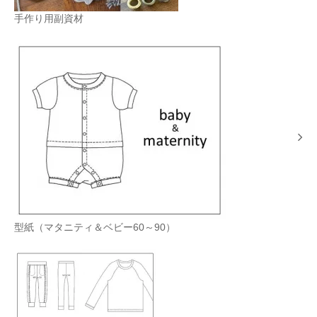
手作り用副資材
型紙（マタニティ＆ベビー60～90）