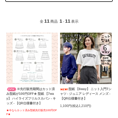
11
1
11
全
商品
-
表示
※先行販売期間はカット済
型紙 【6way】 ニット入門Tシ
み型紙が100円OFF★ 型紙 【7wa
ャツ - ジュニア レディース メンズ -
y】 ハイライズフリルスカパン - キ
【QR仕様書付き】
ッズ - 【QR仕様書付き】
1,100円(税込1,210円)
★今ならカット済み型紙先行販売100円OF
F★