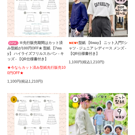
※先行販売期間はカット済
型紙 【6way】 ニット入門Tシ
み型紙が100円OFF★ 型紙 【7wa
ャツ - ジュニア レディース メンズ -
y】 ハイライズフリルスカパン - キ
【QR仕様書付き】
ッズ - 【QR仕様書付き】
1,100円(税込1,210円)
★今ならカット済み型紙先行販売10
0円OFF★
1,100円(税込1,210円)
3
4