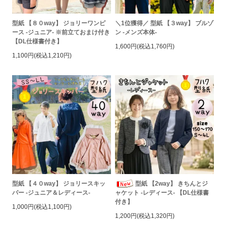
型紙 【８０way】 ジョリーワンピ
＼1位獲得／ 型紙 【３way】 ブルゾ
ース -ジュニア- ※前立ておまけ付き
ン -メンズ本体-
【DL仕様書付き】
1,600円(税込1,760円)
1,100円(税込1,210円)
型紙 【４０way】 ジョリースキッ
型紙 【2way】 きちんとジ
パー -ジュニア＆レディース-
ャケット -レディース- 【DL仕様書
付き】
1,000円(税込1,100円)
1,200円(税込1,320円)