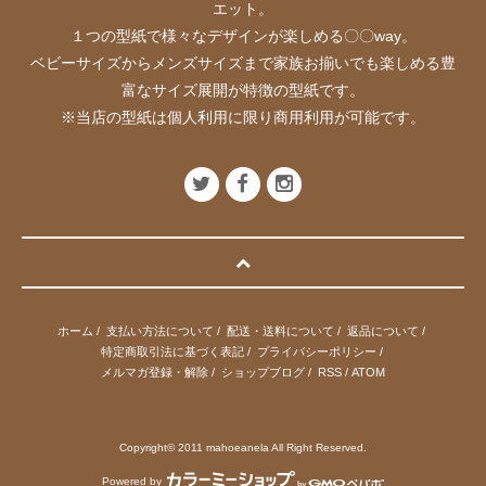
エット。
１つの型紙で様々なデザインが楽しめる〇〇way。
ベビーサイズからメンズサイズまで家族お揃いでも楽しめる豊
富なサイズ展開が特徴の型紙です。
※当店の型紙は個人利用に限り商用利用が可能です。
ホーム
/
支払い方法について
/
配送・送料について
/
返品について
/
特定商取引法に基づく表記
/
プライバシーポリシー
/
メルマガ登録・解除
/
ショップブログ
/
RSS
/
ATOM
Copyright© 2011 mahoeanela All Right Reserved.
Powered by