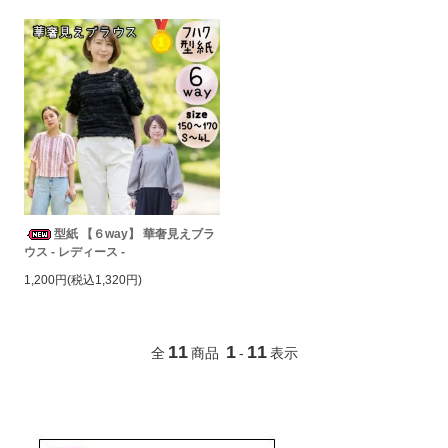
型紙 【６way】 華奢見えブラ
ウス - レディース -
1,200円(税込1,320円)
11
1
11
全
商品
-
表示