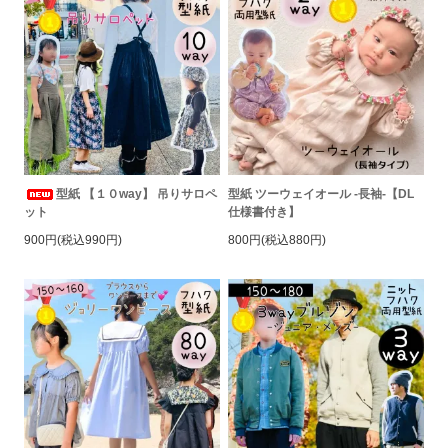
型紙 【１０way】 吊りサロペ
型紙 ツーウェイオール -長袖-【DL
ット
仕様書付き】
900円(税込990円)
800円(税込880円)