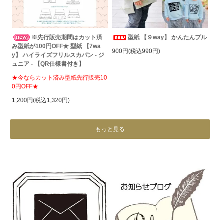
※先行販売期間はカット済
型紙 【９way】 かんたんプル
み型紙が100円OFF★ 型紙 【7wa
900円(税込990円)
y】 ハイライズフリルスカパン - ジ
ュニア - 【QR仕様書付き】
★今ならカット済み型紙先行販売10
0円OFF★
1,200円(税込1,320円)
もっと見る