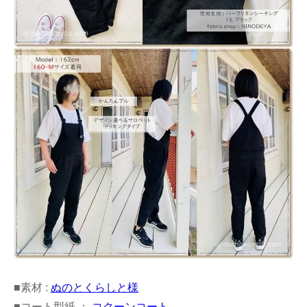
■素材 :
ぬのとくらしと様
■コート型紙 ：
コクーンコート