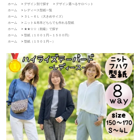
ホーム
>
デザイン別で探す
>
デザイン選べるサロペット
ホーム
>
レディース型紙一覧
ホーム
>
３Ｌ～６Ｌ（大きめサイズ）
ホーム
>
ニット＆布帛どちらでも作れる型紙
ホーム
>
★★☆☆（初級）で探す
ホーム
>
型紙（１００１円～１５００円）
ホーム
>
型紙（１５０１円～）