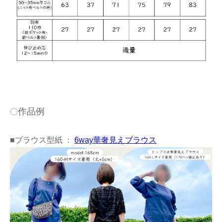
作品例
〇
■ブラウス型紙 ：
6way華奢見えブラウス