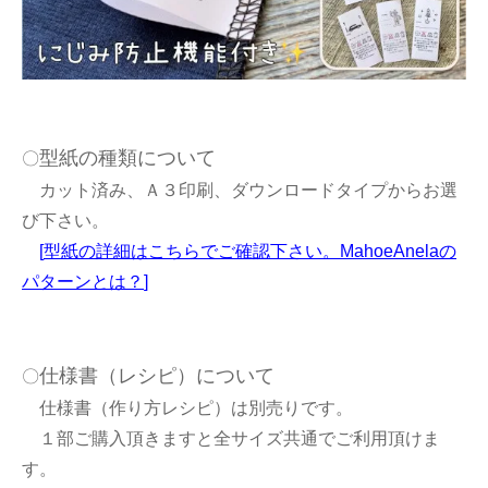
型紙の種類について
〇
カット済み、Ａ３印刷、ダウンロードタイプからお選
び下さい。
[
型紙の詳細はこちらでご確認下さい。MahoeAnelaの
パターンとは？
]
仕様書（レシピ）について
〇
仕様書（作り方レシピ）は別売りです。
１部ご購入頂きますと全サイズ共通でご利用頂けま
す。