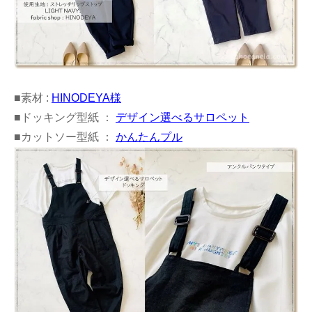
■素材 :
HINODEYA様
■ドッキング型紙 ：
デザイン選べるサロペット
■カットソー型紙 ：
かんたんプル