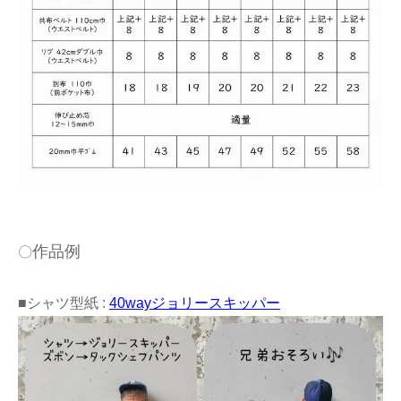
作品例
〇
■シャツ型紙 :
40wayジョリースキッパー