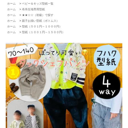
ホーム
>
ベビー＆キッズ型紙一覧
ホーム
>
布帛生地専用型紙
ホーム
>
★★☆☆（初級）で探す
ホーム
>
親子お揃い型紙（ボトムス）
ホーム
>
型紙（５０１円～１０００円）
ホーム
>
型紙（１００１円～１５００円）