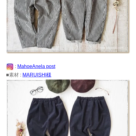
:
MahoeAnela post
■素材 :
MARUISHI様