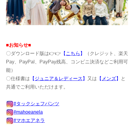
■お知らせ■
〇ダウンロード版は👉👉
【
こちら
】
（クレジット、楽天
Pay、PayPal、PayPay残高、コンビニ決済などご利用可
能）
〇仕様書は
【
ジュニア＆レディース
】
又は
【
メンズ
】
と
共通でご利用いただけます。
#タックシェフパンツ
#mahoeanela
#マホエアネラ