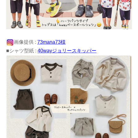
画像提供 :
73mana73様
■シャツ型紙 :
40wayジョリースキッパー