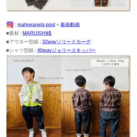
:
mahoeanela post
+
着画動画
■素材 :
MARUISHI様
■アウター型紙 :
32wayソリードカーデ
■シャツ型紙 :
40wayジョリースキッパー