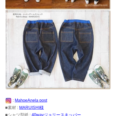
:
MahoeAnela post
■素材 :
MARUISHI様
■シャツ型紙 :
40wayジョリースキッパー