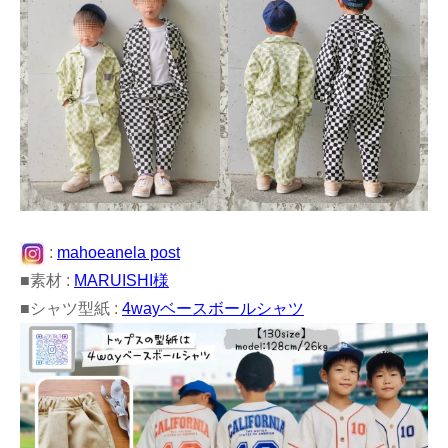
:
mahoeanela post
■素材 :
MARUISHI様
■シャツ型紙 :
4wayベースボールシャツ