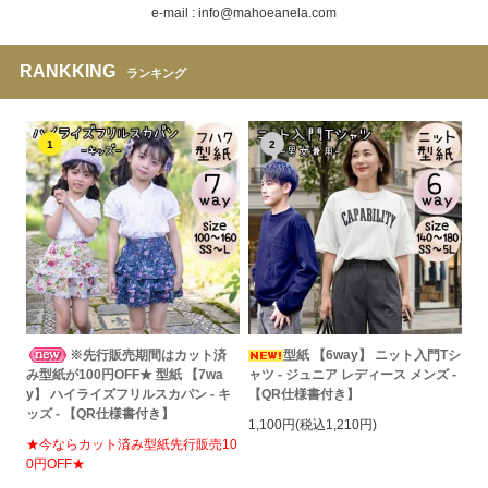
e-mail : info@mahoeanela.com
RANKKING
ランキング
1
2
※先行販売期間はカット済
型紙 【6way】 ニット入門Tシ
み型紙が100円OFF★ 型紙 【7wa
ャツ - ジュニア レディース メンズ -
y】 ハイライズフリルスカパン - キ
【QR仕様書付き】
ッズ - 【QR仕様書付き】
1,100円(税込1,210円)
★今ならカット済み型紙先行販売10
0円OFF★