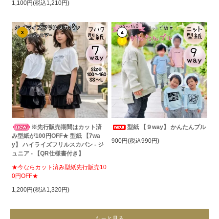
1,100円(税込1,210円)
3
4
※先行販売期間はカット済
型紙 【９way】 かんたんプル
み型紙が100円OFF★ 型紙 【7wa
900円(税込990円)
y】 ハイライズフリルスカパン - ジ
ュニア - 【QR仕様書付き】
★今ならカット済み型紙先行販売10
0円OFF★
1,200円(税込1,320円)
もっと見る