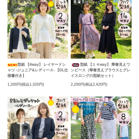
型紙 【4way】 レイヤードシ
型紙 【１４way】 華奢見えワ
ャツ -ジュニア&レディース- 【DL仕
ンピース（華奢見えブラウスとグレ
様書付き】
イスロングの型紙セット）
1,200円(税込1,320円)
2,200円(税込2,420円)