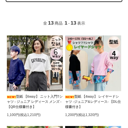
13
1
13
全
商品
-
表示
型紙 【6way】 ニット入門Tシ
型紙 【4way】 レイヤードシ
ャツ - ジュニア レディース メンズ -
ャツ -ジュニア&レディース- 【DL仕
【QR仕様書付き】
様書付き】
1,100円(税込1,210円)
1,200円(税込1,320円)