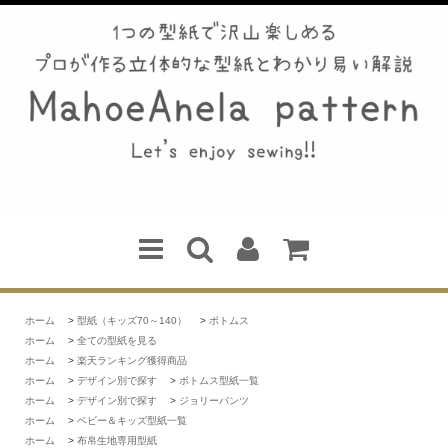
ホーム
>
型紙（キッズ70～140）
>
ボトムス
ホーム
>
全ての型紙を見る
ホーム
>
楽天ランキング獲得商品
ホーム
>
デザイン別で探す
>
ボトムス型紙一覧
ホーム
>
デザイン別で探す
>
ジョリーパンツ
ホーム
>
ベビー＆キッズ型紙一覧
ホーム
>
布帛生地専用型紙