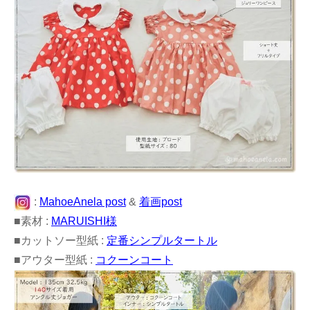
:
MahoeAnela post
&
着画post
■素材 :
MARUISHI様
■カットソー型紙 :
定番シンプルタートル
■アウター型紙 :
コクーンコート