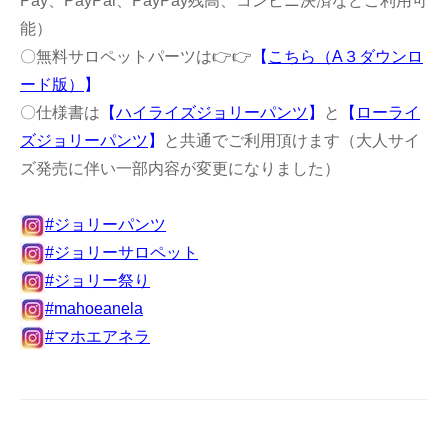
Pay、PayPal、PayPay残高、コンビニ決済などご利用可
能）
〇無料サロペットパーツは👉👉
【
こちら（A３ダウンロ
ード版）
】
〇仕様書は
【
ハイライズジョリーパンツ
】
と
【
ローライ
ズジョリーパンツ
】
と共通でご利用頂けます（大人サイ
ズ発売に伴い一部内容が変更になりました）
#ジョリーパンツ
#ジョリーサロペット
#ジョリー祭り
#mahoeanela
#マホエアネラ