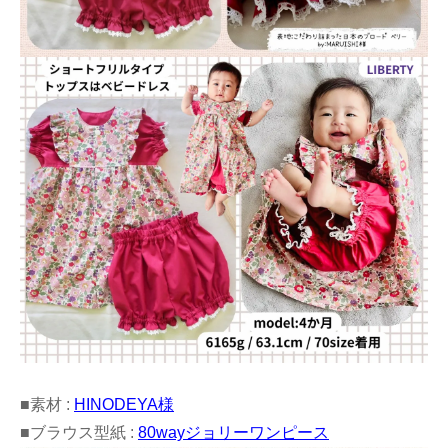
■素材 :
HINODEYA様
■ブラウス型紙 :
80wayジョリーワンピース