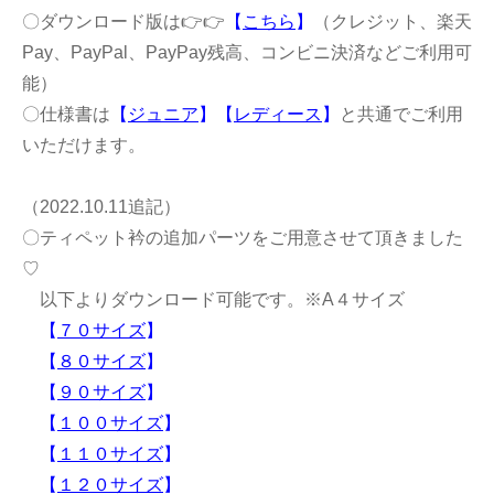
〇ダウンロード版は👉👉
【
こちら
】
（クレジット、楽天
Pay、PayPal、PayPay残高、コンビニ決済などご利用可
能）
〇仕様書は
【
ジュニア
】
【
レディース
】
と共通でご利用
いただけます。
（2022.10.11追記）
〇ティペット衿の追加パーツをご用意させて頂きました
♡
以下よりダウンロード可能です。※A４サイズ
【
７０サイズ
】
【
８０サイズ
】
【
９０サイズ
】
【
１００サイズ
】
【
１１０サイズ
】
【
１２０サイズ
】