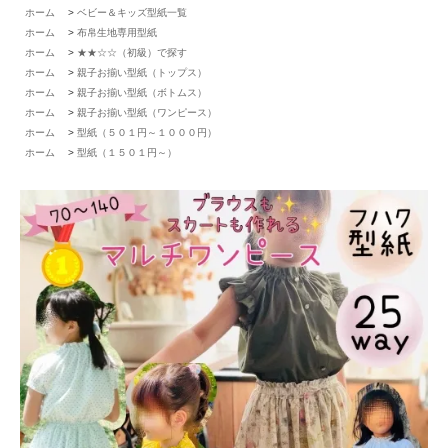
ホーム
>
ベビー＆キッズ型紙一覧
ホーム
>
布帛生地専用型紙
ホーム
>
★★☆☆（初級）で探す
ホーム
>
親子お揃い型紙（トップス）
ホーム
>
親子お揃い型紙（ボトムス）
ホーム
>
親子お揃い型紙（ワンピース）
ホーム
>
型紙（５０１円～１０００円）
ホーム
>
型紙（１５０１円～）