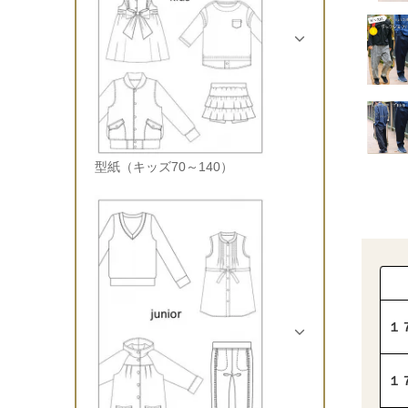
型紙（キッズ70～140）
１
１