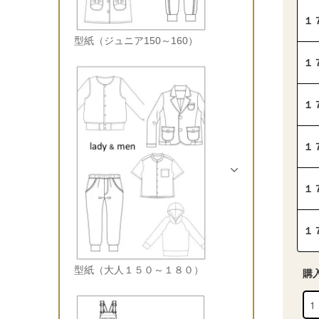
１
型紙（ジュニア150～160）
１
１
１
１
１
型紙（大人１５０～１８０）
購