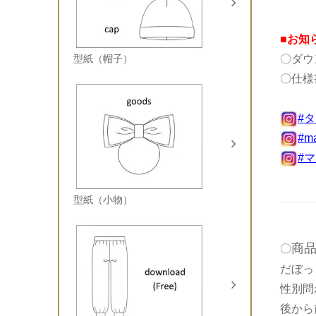
■お知
〇ダウ
型紙（帽子）
〇仕様
#
#m
#
型紙（小物）
商
〇
だぼっ
性別問
後から