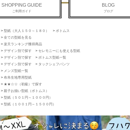
SHOPPING GUIDE
BLOG
ご利用ガイド
ブログ
>
型紙（大人１５０～１８０）
>
ボトムス
>
全ての型紙を見る
>
楽天ランキング獲得商品
>
デザイン別で探す
>
セレモニーにも使える型紙
>
デザイン別で探す
>
ボトムス型紙一覧
>
デザイン別で探す
>
タックシェフパンツ
>
メンズ型紙一覧
>
布帛生地専用型紙
>
★★☆☆（初級）で探す
>
親子お揃い型紙（ボトムス）
>
型紙（５０１円～１０００円）
>
型紙（１００１円～１５００円）