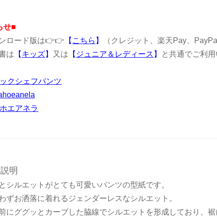
らせ■
ンロード版は👉👉
【
こちら
】
（クレジット、楽天Pay、PayP
書は
【
キッズ
】
又は
【
ジュニア＆レディース
】
と共通でご利用
タックシェフパンツ
ahoeanela
マホエアネラ
品説明
とシルエットがとても可愛いパンツの型紙です。
わずお洒落に着れるジェンダーレスなシルエット。
前にググッとカーブした脇線でシルエットを形成しており、裾