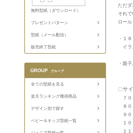
ただダ
無料型紙（ダウンロード）
それで
ロール
プレゼントパターン
型紙（メール配信）
・１８
イラス
販売終了型紙
・親子
GROUP
グループ
全ての型紙を見る
サ
〇
楽天ランキング獲得商品
７０
８０
デザイン別で探す
９０
ベビー＆キッズ型紙一覧
１０
１１
ジュニア型紙一覧