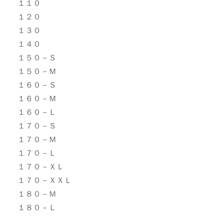
１１０
１２０
１３０
１４０
１５０－Ｓ
１５０－Ｍ
１６０－Ｓ
１６０－Ｍ
１６０－Ｌ
１７０－Ｓ
１７０－Ｍ
１７０－Ｌ
１７０－ＸＬ
１７０－ＸＸＬ
１８０－Ｍ
１８０－Ｌ