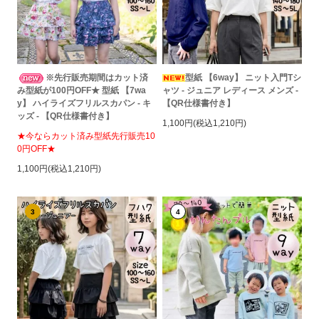
※先行販売期間はカット済
型紙 【6way】 ニット入門Tシ
み型紙が100円OFF★ 型紙 【7wa
ャツ - ジュニア レディース メンズ -
y】 ハイライズフリルスカパン - キ
【QR仕様書付き】
ッズ - 【QR仕様書付き】
1,100円(税込1,210円)
★今ならカット済み型紙先行販売10
0円OFF★
1,100円(税込1,210円)
3
4