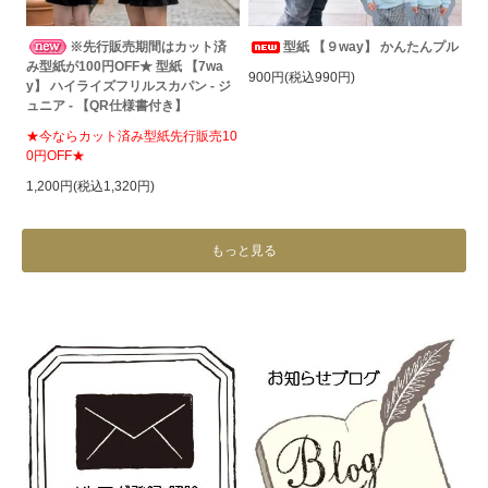
※先行販売期間はカット済
型紙 【９way】 かんたんプル
み型紙が100円OFF★ 型紙 【7wa
900円(税込990円)
y】 ハイライズフリルスカパン - ジ
ュニア - 【QR仕様書付き】
★今ならカット済み型紙先行販売10
0円OFF★
1,200円(税込1,320円)
もっと見る