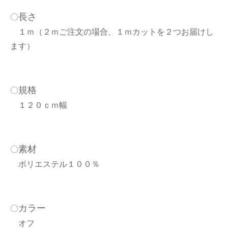
長さ
〇
１ｍ（２ｍご注文の場合、１ｍカットを２つお届けし
ます）
規格
〇
１２０ｃｍ幅
素材
〇
ポリエステル１００％
カラー
〇
オフ