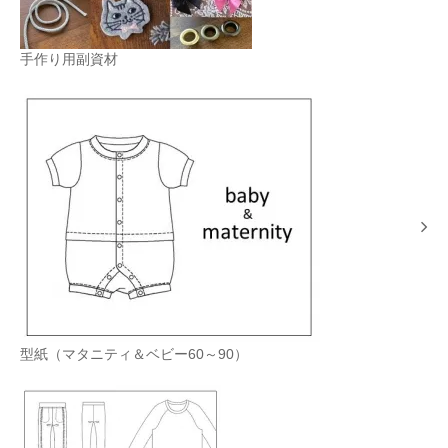
手作り用副資材
型紙（マタニティ＆ベビー60～90）