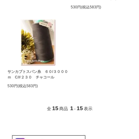
530円(税込583円)
サンカブトスパン糸 ６０/３０００
ｍ C/#２３０ チャコール
530円(税込583円)
15
1
15
全
商品
-
表示