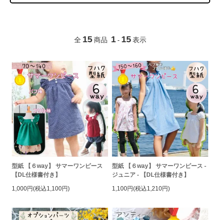
15
1
15
全
商品
-
表示
型紙 【６way】 サマーワンピース
型紙 【６way】 サマーワンピース -
【DL仕様書付き】
ジュニア - 【DL仕様書付き】
1,000円(税込1,100円)
1,100円(税込1,210円)