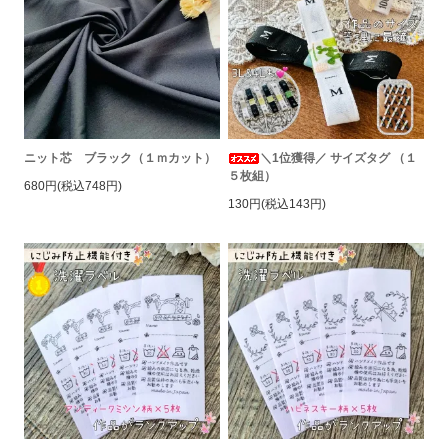
ニット芯 ブラック（１ｍカット）
＼1位獲得／ サイズタグ （１
５枚組）
680円(税込748円)
130円(税込143円)