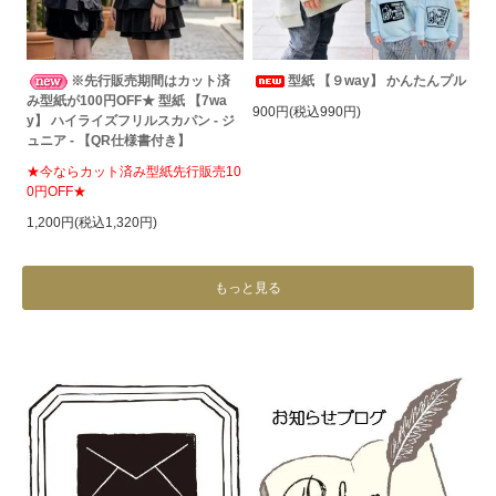
※先行販売期間はカット済
型紙 【９way】 かんたんプル
み型紙が100円OFF★ 型紙 【7wa
900円(税込990円)
y】 ハイライズフリルスカパン - ジ
ュニア - 【QR仕様書付き】
★今ならカット済み型紙先行販売10
0円OFF★
1,200円(税込1,320円)
もっと見る