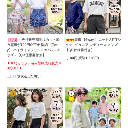
※先行販売期間はカット済
型紙 【6way】 ニット入門Tシ
み型紙が100円OFF★ 型紙 【7wa
ャツ - ジュニア レディース メンズ -
y】 ハイライズフリルスカパン - キ
【QR仕様書付き】
ッズ - 【QR仕様書付き】
1,100円(税込1,210円)
★今ならカット済み型紙先行販売10
0円OFF★
1,100円(税込1,210円)
3
4