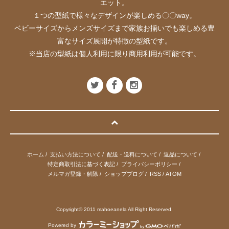
エット。
１つの型紙で様々なデザインが楽しめる〇〇way。
ベビーサイズからメンズサイズまで家族お揃いでも楽しめる豊
富なサイズ展開が特徴の型紙です。
※当店の型紙は個人利用に限り商用利用が可能です。
ホーム
/
支払い方法について
/
配送・送料について
/
返品について
/
特定商取引法に基づく表記
/
プライバシーポリシー
/
メルマガ登録・解除
/
ショップブログ
/
RSS
/
ATOM
Copyright© 2011 mahoeanela All Right Reserved.
Powered by