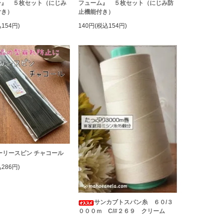
ー』 ５枚セット（にじみ
フューム』 ５枚セット（にじみ防
付き）
止機能付き）
154円)
140円(税込154円)
ーリースピン チャコール
286円)
サンカブトスパン糸 ６０/３
０００ｍ C/#２６９ クリーム