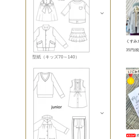
くすみ
35円(税
型紙（キッズ70～140）