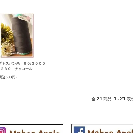
ブトスパン糸 ６０/３０００
/#２３０ チャコール
税込583円)
21
1
21
全
商品
-
表