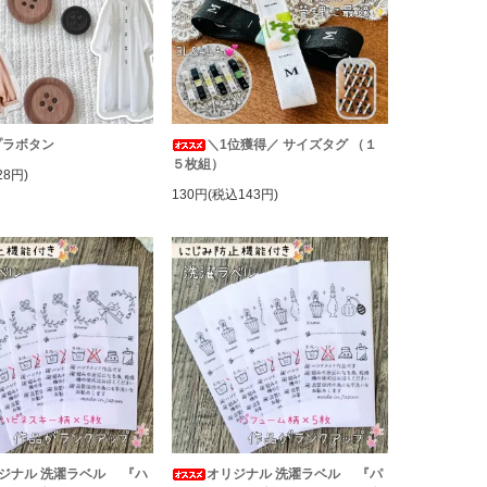
プラボタン
＼1位獲得／ サイズタグ （１
５枚組）
28円)
130円(税込143円)
ジナル 洗濯ラベル 『ハ
オリジナル 洗濯ラベル 『パ