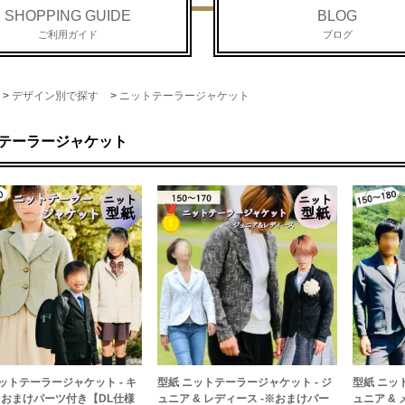
SHOPPING GUIDE
BLOG
ご利用ガイド
ブログ
>
デザイン別で探す
>
ニットテーラージャケット
テーラージャケット
ットテーラージャケット - キ
型紙 ニットテーラージャケット - ジ
型紙 ニッ
-※おまけパーツ付き【DL仕様
ュニア & レディース -※おまけパー
ュニア &