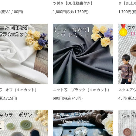
】
ツ付き【DL仕様書付き】
き【DL仕
円(税込1,100円)
1,600円(税込1,760円)
1,700円(
芯 オフ（１ｍカット）
ニット芯 ブラック（１ｍカット）
スクエア
税込715円)
680円(税込748円)
45円(税込