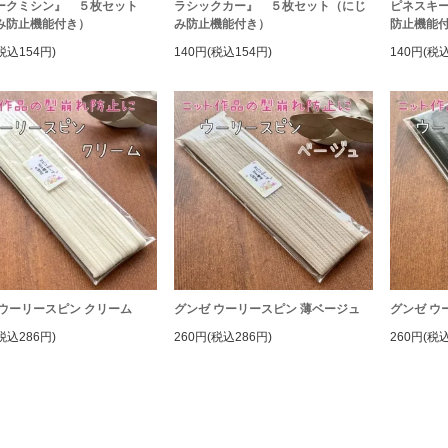
ークミシン』 ５枚セット
ラシックカー』 ５枚セット（にじ
ピネスキ
み防止機能付き）
み防止機能付き）
防止機能
税込154円)
140円(税込154円)
140円(税込
 ウーリースピン クリーム
グンゼ ウーリースピン 薄ベージュ
グンゼ ウ
税込286円)
260円(税込286円)
260円(税込