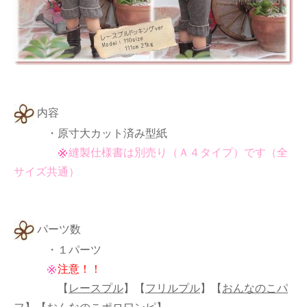
内容
・原寸大カット済み型紙
縫製仕様書は別売り（Ａ４タイプ）です（全
サイズ共通）
パーツ数
・１パーツ
注意！！
【
レースプル
】
【
フリルプル
】
【
おんなのこパ