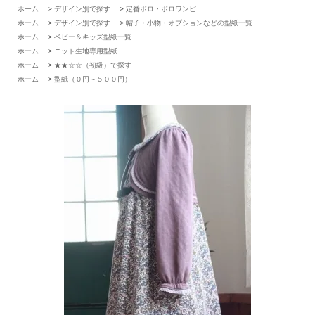
ホーム
>
デザイン別で探す
>
定番ポロ・ポロワンピ
ホーム
>
デザイン別で探す
>
帽子・小物・オプションなどの型紙一覧
ホーム
>
ベビー＆キッズ型紙一覧
ホーム
>
ニット生地専用型紙
ホーム
>
★★☆☆（初級）で探す
ホーム
>
型紙（０円～５００円）