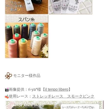
モニター様作品
画像提供：ri-ya*様
【
il tenpo libero
】
使用レース：
ストレッチレース スモークピンク