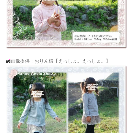
画像提供：おりん様
【
えっしょ。えっしょ。
】