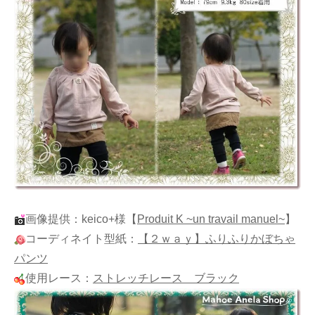
画像提供：keico+様
【
Produit K ~un travail manuel~
】
コーディネイト型紙：
【２ｗａｙ】ふりふりかぼちゃ
パンツ
使用レース：
ストレッチレース ブラック