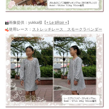
画像提供：yukka様
【
+ Le tiRoir +
】
使用レース：
ストレッチレース スモークラベンダー