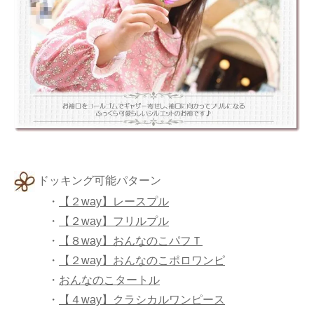
ドッキング可能パターン
・
【２way】レースプル
・
【２way】フリルプル
・
【８way】おんなのこパフＴ
・
【２way】おんなのこポロワンピ
・
おんなのこタートル
・
【４way】クラシカルワンピース