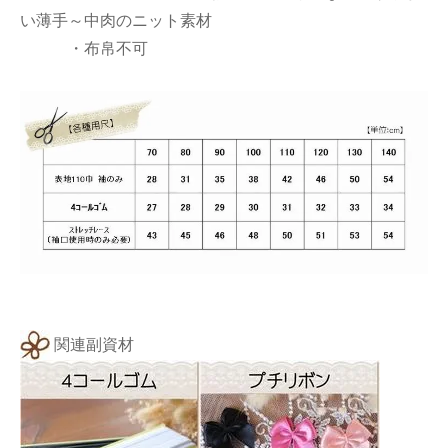
い薄手～中肉のニット素材
・布帛不可
関連副資材