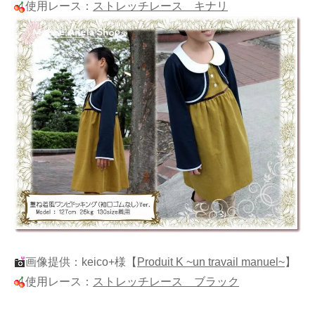
使用レース：
ストレッチレース キナリ
画像提供：keico+様
【
Produit K ~un travail manuel~
】
使用レース：
ストレッチレース ブラック