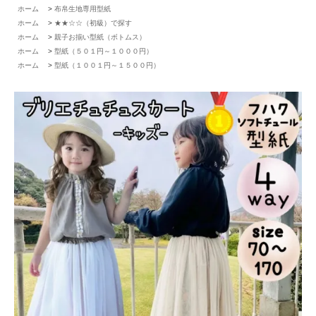
ホーム
>
布帛生地専用型紙
ホーム
>
★★☆☆（初級）で探す
ホーム
>
親子お揃い型紙（ボトムス）
ホーム
>
型紙（５０１円～１０００円）
ホーム
>
型紙（１００１円～１５００円）