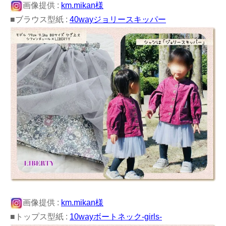
画像提供 :
km.mikan様
■ブラウス型紙 :
40wayジョリースキッパー
画像提供 :
km.mikan様
■トップス型紙 :
10wayボートネック-girls-