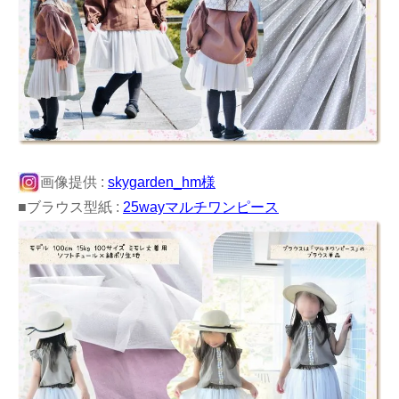
画像提供 :
skygarden_hm様
■ブラウス型紙 :
25wayマルチワンピース