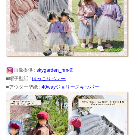
画像提供 :
skygarden_hm様
■帽子型紙 :
ほっこりベレー
■アウター型紙 :
40wayジョリースキッパー