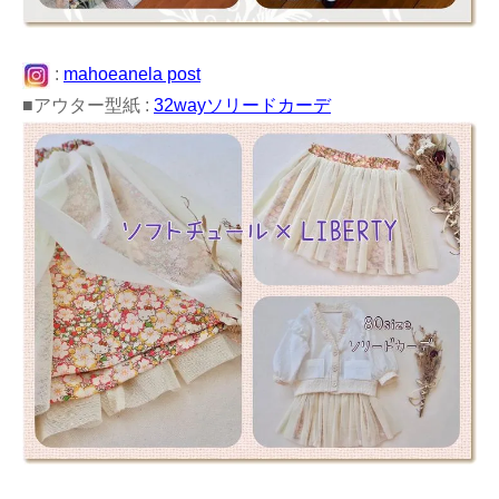
:
mahoeanela post
■アウター型紙 :
32wayソリードカーデ