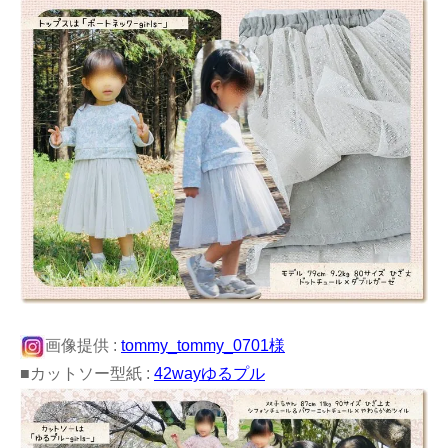
画像提供 :
tommy_tommy_0701様
■カットソー型紙 :
42wayゆるプル