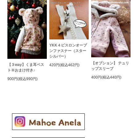
YKK４ビスロンオープ
ンファスナー（スター
シルバー）
【オプション】 テュリ
【３way】くま耳ベス
420円(税込462円)
ップスリーブ
ト※おまけ付き♪
400円(税込440円)
900円(税込990円)