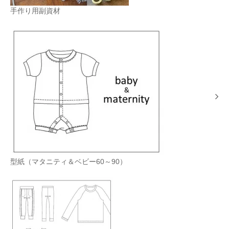
手作り用副資材
型紙（マタニティ＆ベビー60～90）