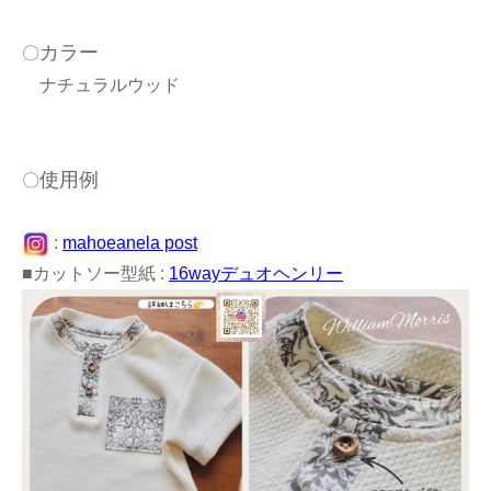
カラー
〇
ナチュラルウッド
使用例
〇
:
mahoeanela post
■カットソー型紙 :
16wayデュオヘンリー