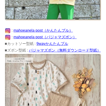
:
mahoeanela post（かんたんプル）
:
mahoeanela post（パジャマズボン）
■カットソー型紙 :
9wayかんたんプル
■ズボン型紙 :
パジャマズボン（無料ダウンロード型紙）