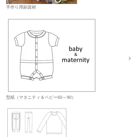
手作り用副資材
型紙（マタニティ＆ベビー60～90）