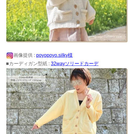
画像提供 :
poyopoyo.silky様
■カーディガン型紙 :
32wayソリードカーデ