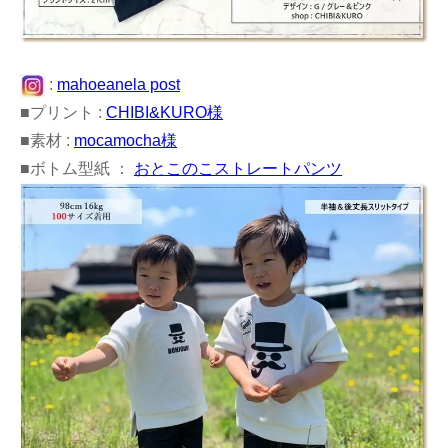
:
mahoeanela post
■プリント :
CHIBI&KURO様
■素材 :
mocamocha様
■ボトム型紙 ：
おとこのこストレートパンツ