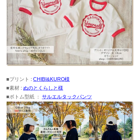
■プリント :
CHIBI&KURO様
■素材 :
ぬのとくらしと様
■ボトム型紙 ：
サルエルタックパンツ