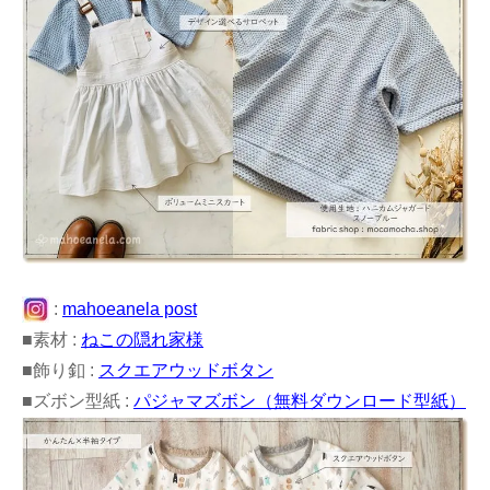
:
mahoeanela post
■素材 :
ねこの隠れ家様
■飾り釦 :
スクエアウッドボタン
■ズボン型紙 :
パジャマズボン（無料ダウンロード型紙）