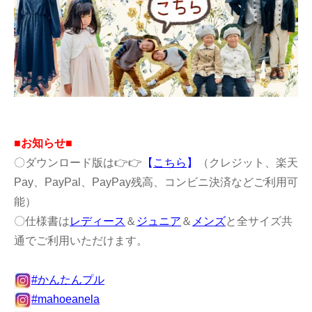
■お知らせ■
〇ダウンロード版は👉👉
【
こちら
】
（クレジット、楽天
Pay、PayPal、PayPay残高、コンビニ決済などご利用可
能）
〇仕様書は
レディース
＆
ジュニア
＆
メンズ
と全サイズ共
通でご利用いただけます。
#かんたんプル
#mahoeanela