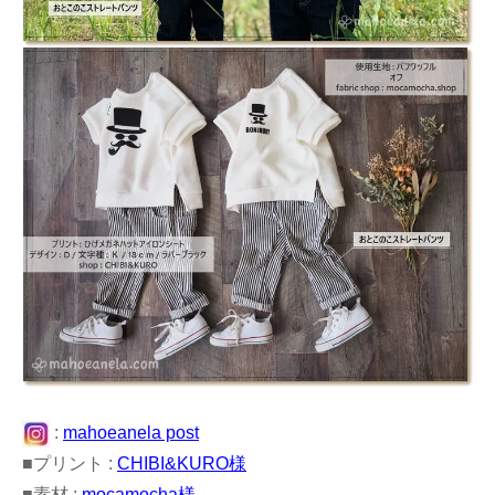
:
mahoeanela post
■プリント :
CHIBI&KURO様
■素材 :
mocamocha様