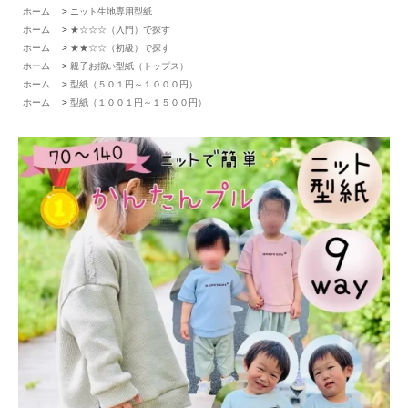
ホーム
>
ニット生地専用型紙
ホーム
>
★☆☆☆（入門）で探す
ホーム
>
★★☆☆（初級）で探す
ホーム
>
親子お揃い型紙（トップス）
ホーム
>
型紙（５０１円～１０００円）
ホーム
>
型紙（１００１円～１５００円）