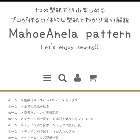
ホーム
>
型紙（キッズ70～140）
>
トップス
ホーム
>
全ての型紙を見る
ホーム
>
楽天ランキング獲得商品
ホーム
>
デザイン別で探す
>
当店人気ランキングTOP10
ホーム
>
デザイン別で探す
>
トップス型紙一覧
ホーム
>
デザイン別で探す
>
かんたんプル
ホーム
>
ベビー＆キッズ型紙一覧