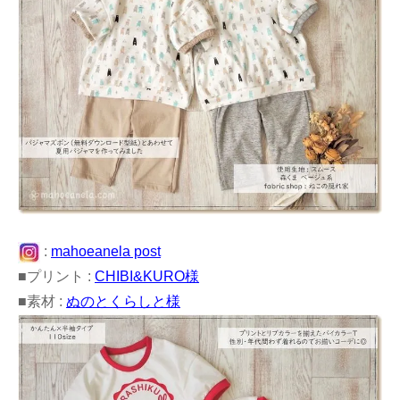
:
mahoeanela post
■プリント :
CHIBI&KURO様
■素材 :
ぬのとくらしと様