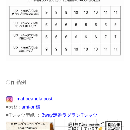
作品例
〇
:
mahoeanela post
■素材 :
ami-ori様
■Tシャツ型紙 ：
3way定番ラグランTシャツ