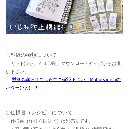
型紙の種類について
〇
カット済み、Ａ３印刷、ダウンロードタイプからお選
び下さい。
[
型紙の詳細はこちらでご確認下さい。MahoeAnelaの
パターンとは？
]
仕様書（レシピ）について
〇
仕様書（作り方レシピ）は別売りです。