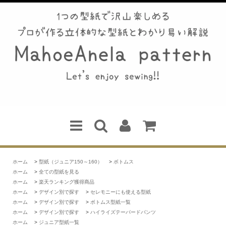
ホーム
>
型紙（ジュニア150～160）
>
ボトムス
ホーム
>
全ての型紙を見る
ホーム
>
楽天ランキング獲得商品
ホーム
>
デザイン別で探す
>
セレモニーにも使える型紙
ホーム
>
デザイン別で探す
>
ボトムス型紙一覧
ホーム
>
デザイン別で探す
>
ハイライズテーパードパンツ
ホーム
>
ジュニア型紙一覧