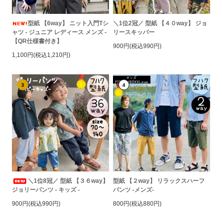
型紙 【6way】 ニット入門Tシ
＼1位2冠／ 型紙 【４０way】 ジョ
ャツ - ジュニア レディース メンズ -
リースキッパー
【QR仕様書付き】
900円(税込990円)
1,100円(税込1,210円)
3
4
＼1位8冠／ 型紙 【３６way】
型紙 【２way】 リラックスハーフ
ジョリーパンツ - キッズ -
パンツ -メンズ-
900円(税込990円)
800円(税込880円)