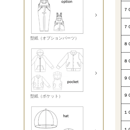
７
７
型紙（オプションパーツ）
８
８
９
９
型紙（ポケット）
１
１