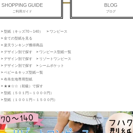
SHOPPING GUIDE
BLOG
ご利用ガイド
ブログ
>
型紙（キッズ70～140）
>
ワンピース
>
全ての型紙を見る
>
楽天ランキング獲得商品
>
デザイン別で探す
>
ワンピース型紙一覧
>
デザイン別で探す
>
リゾートワンピース
>
デザイン別で探す
>
シームポケット
>
ベビー＆キッズ型紙一覧
>
布帛生地専用型紙
>
★★☆☆（初級）で探す
>
型紙（５０１円～１０００円）
>
型紙（１００１円～１５００円）