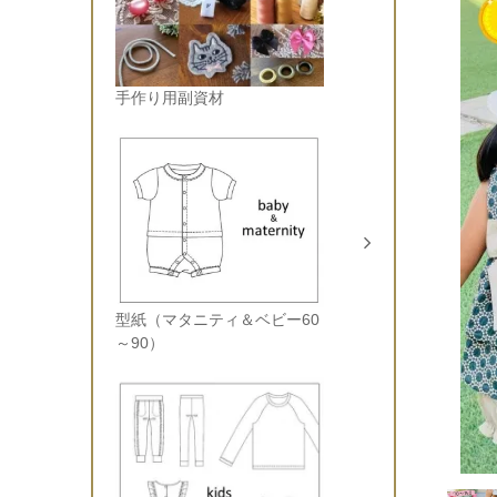
手作り用副資材
型紙（マタニティ＆ベビー60
～90）