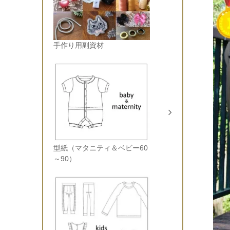
手作り用副資材
型紙（マタニティ＆ベビー60
～90）