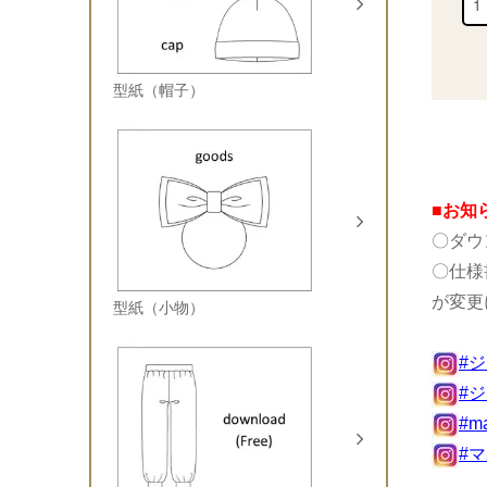
型紙（帽子）
■お知
〇ダウ
〇仕様
が変更
型紙（小物）
#
#
#m
#