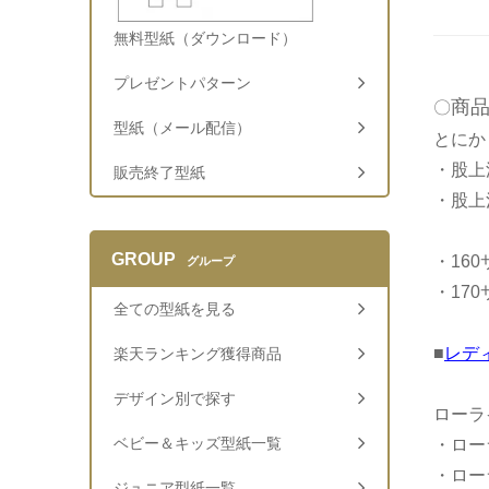
無料型紙（ダウンロード）
プレゼントパターン
商
〇
型紙（メール配信）
とにか
・股上
販売終了型紙
・股上
GROUP
・16
グループ
・17
全ての型紙を見る
■
レデ
楽天ランキング獲得商品
デザイン別で探す
ローラ
ベビー＆キッズ型紙一覧
・ロー
・ロー
ジュニア型紙一覧