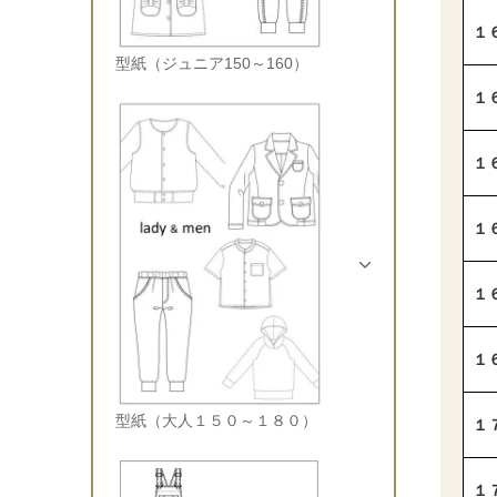
１
型紙（ジュニア150～160）
１
１
１
１
１
型紙（大人１５０～１８０）
１
１