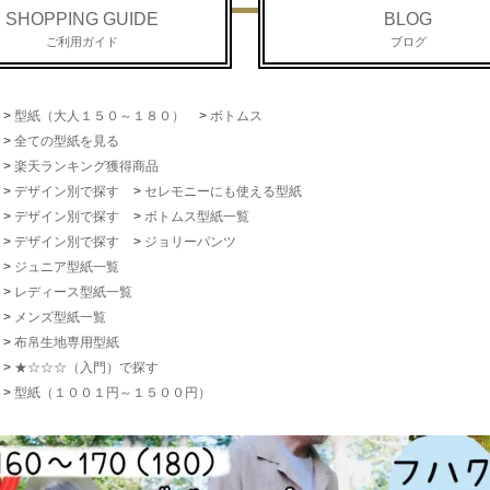
SHOPPING GUIDE
BLOG
ご利用ガイド
ブログ
>
型紙（大人１５０～１８０）
>
ボトムス
>
全ての型紙を見る
>
楽天ランキング獲得商品
>
デザイン別で探す
>
セレモニーにも使える型紙
>
デザイン別で探す
>
ボトムス型紙一覧
>
デザイン別で探す
>
ジョリーパンツ
>
ジュニア型紙一覧
>
レディース型紙一覧
>
メンズ型紙一覧
>
布帛生地専用型紙
>
★☆☆☆（入門）で探す
>
型紙（１００１円～１５００円）