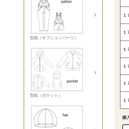
１
１
型紙（オプションパーツ）
１
１
１
型紙（ポケット）
１
購