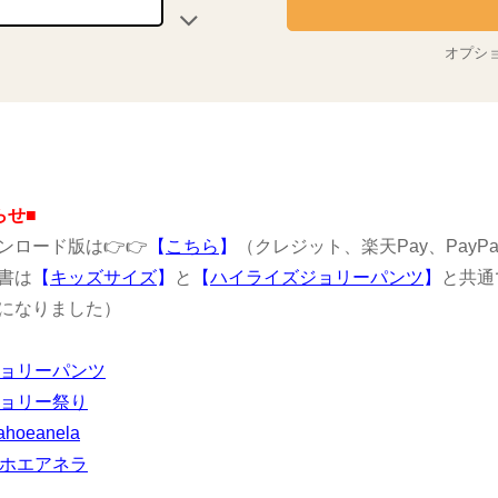
オプシ
らせ■
ンロード版は👉👉
【
こちら
】
（クレジット、楽天Pay、PayP
書は
【
キッズサイズ
】
と
【
ハイライズジョリーパンツ
】
と共通
になりました）
ジョリーパンツ
ジョリー祭り
ahoeanela
マホエアネラ