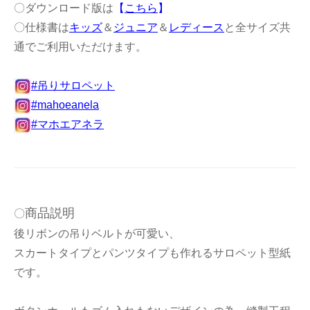
〇ダウンロード版は
【
こちら
】
〇仕様書は
キッズ
＆
ジュニア
＆
レディース
と全サイズ共
通でご利用いただけます。
#吊りサロペット
#mahoeanela
#マホエアネラ
商品説明
〇
後リボンの吊りベルトが可愛い、
スカートタイプとパンツタイプも作れるサロペット型紙
です。