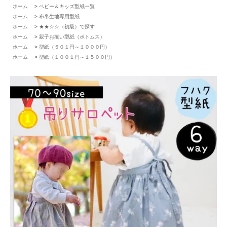
ホーム
>
ベビー＆キッズ型紙一覧
ホーム
>
布帛生地専用型紙
ホーム
>
★★☆☆（初級）で探す
ホーム
>
親子お揃い型紙（ボトムス）
ホーム
>
型紙（５０１円～１０００円）
ホーム
>
型紙（１００１円～１５００円）