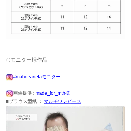
モニター様作品
〇
#mahoeanelaモニター
画像提供 :
made_for_mth様
■ブラウス型紙 ：
マルチワンピース