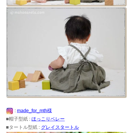
:
made_for_mth様
■帽子型紙 :
ほっこりベレー
■タートル型紙 :
グレイスタートル