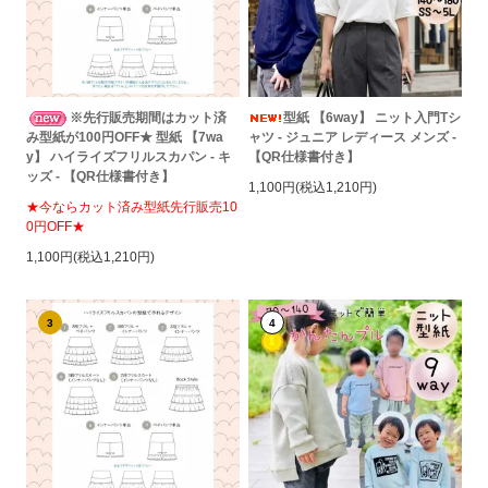
※先行販売期間はカット済
型紙 【6way】 ニット入門Tシ
み型紙が100円OFF★ 型紙 【7wa
ャツ - ジュニア レディース メンズ -
y】 ハイライズフリルスカパン - キ
【QR仕様書付き】
ッズ - 【QR仕様書付き】
1,100円(税込1,210円)
★今ならカット済み型紙先行販売10
0円OFF★
1,100円(税込1,210円)
3
4