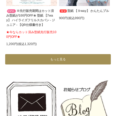
※先行販売期間はカット済
型紙 【９way】 かんたんプル
み型紙が100円OFF★ 型紙 【7wa
900円(税込990円)
y】 ハイライズフリルスカパン - ジ
ュニア - 【QR仕様書付き】
★今ならカット済み型紙先行販売10
0円OFF★
1,200円(税込1,320円)
もっと見る