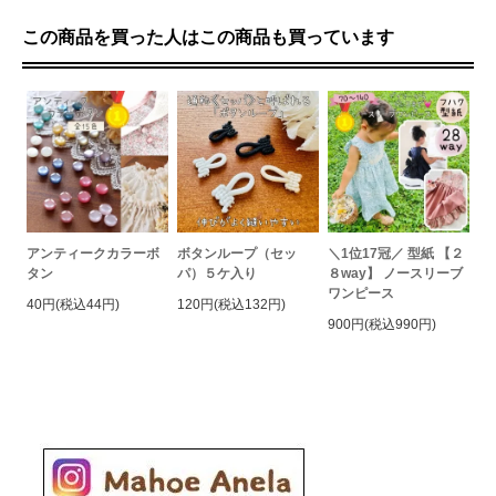
この商品を買った人はこの商品も買っています
アンティークカラーボ
ボタンループ（セッ
＼1位17冠／ 型紙 【２
タン
パ）５ケ入り
８way】 ノースリーブ
ワンピース
40円(税込44円)
120円(税込132円)
900円(税込990円)