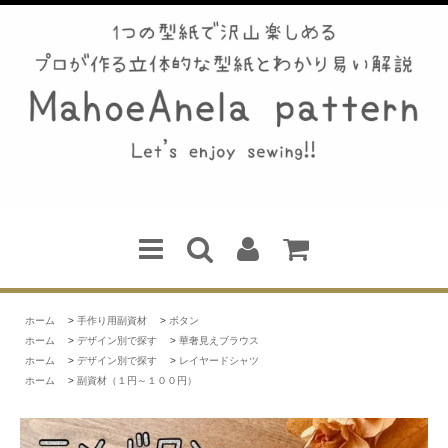
ホーム
>
手作り用副資材
>
ボタン
ホーム
>
デザイン別で探す
>
華奢見えブラウス
ホーム
>
デザイン別で探す
>
レイヤードシャツ
ホーム
>
副資材（１円～１００円）