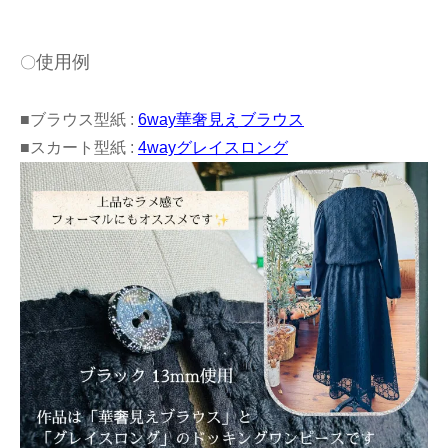
使用例
〇
■ブラウス型紙 :
6way華奢見えブラウス
■スカート型紙 :
4wayグレイスロング