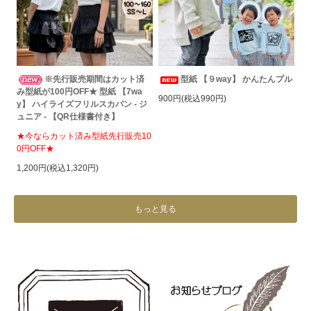
※先行販売期間はカット済
型紙 【９way】 かんたんプル
み型紙が100円OFF★ 型紙 【7wa
900円(税込990円)
y】 ハイライズフリルスカパン - ジ
ュニア - 【QR仕様書付き】
★今ならカット済み型紙先行販売10
0円OFF★
1,200円(税込1,320円)
もっと見る