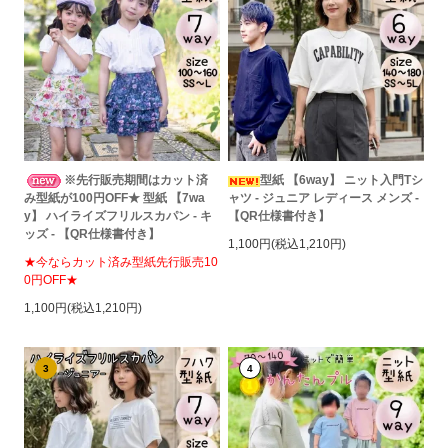
※先行販売期間はカット済
型紙 【6way】 ニット入門Tシ
み型紙が100円OFF★ 型紙 【7wa
ャツ - ジュニア レディース メンズ -
y】 ハイライズフリルスカパン - キ
【QR仕様書付き】
ッズ - 【QR仕様書付き】
1,100円(税込1,210円)
★今ならカット済み型紙先行販売10
0円OFF★
1,100円(税込1,210円)
3
4