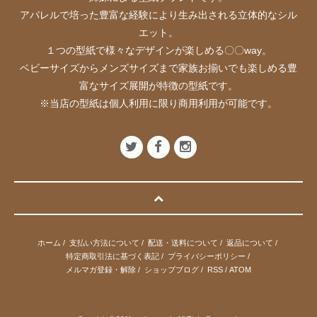
アパレルで培った豊富な経験により生み出される立体的なシル
エット。
１つの型紙で様々なデザインが楽しめる〇〇way。
ベビーサイズからメンズサイズまで家族お揃いでも楽しめる豊
富なサイズ展開が特徴の型紙です。
※当店の型紙は個人利用に限り商用利用が可能です。
ホーム
/
支払い方法について
/
配送・送料について
/
返品について
/
特定商取引法に基づく表記
/
プライバシーポリシー
/
メルマガ登録・解除
/
ショップブログ
/
RSS
/
ATOM